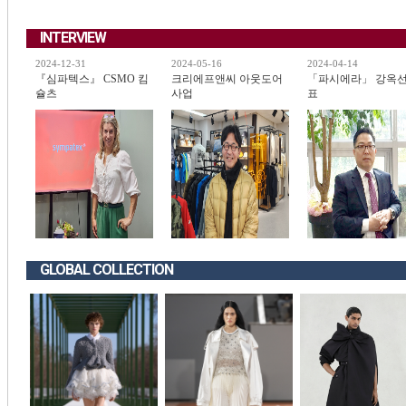
INTERVIEW
2024-12-31
2024-05-16
2024-04-14
『심파텍스』 CSMO 킴
크리에프앤씨 아웃도어
「파시에라」 강옥선
슐츠
사업
표
GLOBAL COLLECTION