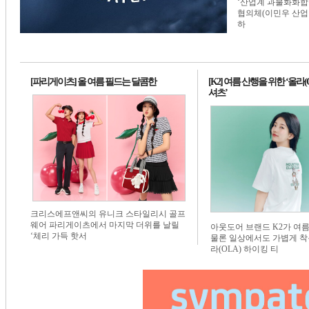
‘산업계 과불화화합물
1번 배너
1번 배너
1번 배너
협의체(이민우 산업
하
[파리게이츠] 올 여름 필드는 달콤한
[K2] 여름 산행을 위한 ‘올라(
셔츠’
크리스에프앤씨의 유니크 스타일리시 골프
웨어 파리게이츠에서 마지막 더위를 날릴
아웃도어 브랜드 K2가 여
‘체리 가득 핫서
물론 일상에서도 가볍게 착
라(OLA) 하이킹 티