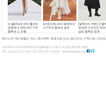
[디올(Dior)] 파리 튈르리
[라코스테] 파리 패션위크
[알렉산더 맥퀸] 간결
정원에서 2026-2027 F/W
서 FW24 컬렉션 공개
정제된 디자인의 2024 
컬렉션 쇼 진행
남성 컬렉션 공개
회사소개
|
텍스헤럴드 개요
|
회사연혁
|
회원가입 안내
|
광고안내
|
구독신청
|
개인정
(주)TH미디어 TEXHERALD 서울특별시 서초구 서초동 1603-69 304호
TEL: 02) 522-1313 / FAX: 02) 522-1337 / E-MAIL: TexHerald@nate.com