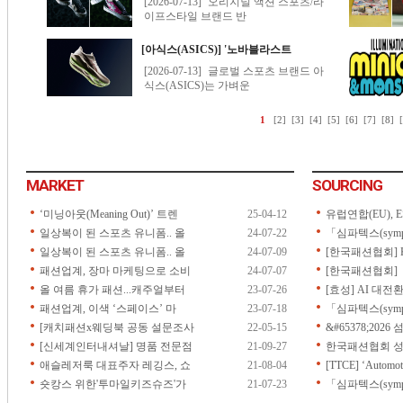
MARKET
SOURCING
‘미닝아웃(Meaning Out)’ 트렌
25-04-12
유럽연합(EU), ES
일상복이 된 스포츠 유니폼.. 올
24-07-22
「심파텍스(symp
일상복이 된 스포츠 유니폼.. 올
24-07-09
[한국패션협회] 
패션업계, 장마 마케팅으로 소비
24-07-07
[한국패션협회] 「2
올 여름 휴가 패션...캐주얼부터
23-07-26
[효성] AI 대전
패션업계, 이색 ‘스페이스’ 마
23-07-18
「심파텍스(symp
[캐치패션x웨딩북 공동 설문조사
22-05-15
&#65378;202
[신세계인터내셔날] 명품 전문점
21-09-27
한국패션협회 성
애슬레저룩 대표주자 레깅스, 쇼
21-08-04
[TTCE] ‘Automoti
숏캉스 위한'투마일키즈슈즈'가
21-07-23
「심파텍스(sympa