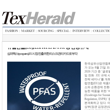
FASHION
MARKET
SOURCING
SPECIAL
INTERVIEW
COLLECTI
|
|
|
|
|
유럽연합(EU), ESPR/PEAS-Free 등 환경규제
심파텍스(sympatex), EU 시장 진출 위한 리스크 관리 카드로 부각
한국섬유산업연합회
가 오는 8월 21일
2026 기간 중 ‘글
임 전화 : EU 규제
전략 세미나’를 개최
럽연합(EU)은 제품
소와 순환경제 전환
능한 제품을 위한 
(Ecodesign for Sustai
Regulation, ESPR
본격화하고 있다. 
상부(장관 김정관)도 