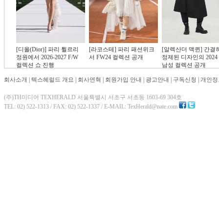
[디올(Dior)] 파리 튈르리
[라코스테] 파리 패션위크
[알렉산더 맥퀸] 간결
정원에서 2026-2027 F/W
서 FW24 컬렉션 공개
정제된 디자인의 2024 
컬렉션 쇼 진행
남성 컬렉션 공개
회사소개
|
텍스헤럴드 개요
|
회사연혁
|
회원가입 안내
|
광고안내
|
구독신청
|
개인정
(주)TH미디어 TEXHERALD 서울특별시 서초구 서초동 1603-69 304호
TEL: 02) 522-1313 / FAX: 02) 522-1337 / E-MAIL: TexHerald@nate.com