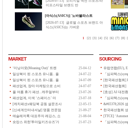
MARKET
SOURCING
‘미닝아웃(Meaning Out)’ 트렌
25-04-12
유럽연합(EU), ES
일상복이 된 스포츠 유니폼.. 올
24-07-22
「심파텍스(symp
일상복이 된 스포츠 유니폼.. 올
24-07-09
[한국패션협회] 
패션업계, 장마 마케팅으로 소비
24-07-07
[한국패션협회] 「2
올 여름 휴가 패션...캐주얼부터
23-07-26
[효성] AI 대전
패션업계, 이색 ‘스페이스’ 마
23-07-18
「심파텍스(symp
[캐치패션x웨딩북 공동 설문조사
22-05-15
&#65378;202
[신세계인터내셔날] 명품 전문점
21-09-27
한국패션협회 성
애슬레저룩 대표주자 레깅스, 쇼
21-08-04
[TTCE] ‘Automoti
숏캉스 위한'투마일키즈슈즈'가
21-07-23
「심파텍스(sympa