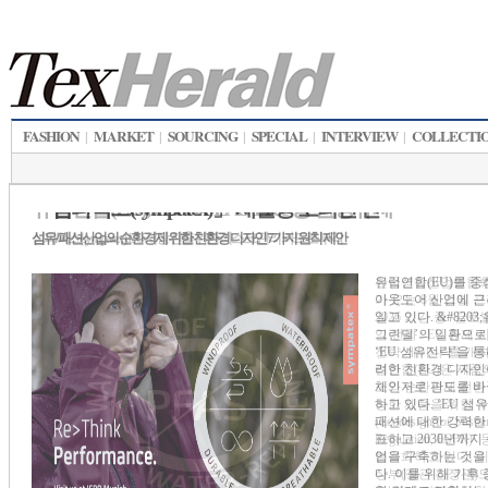
FASHION
MARKET
SOURCING
SPECIAL
INTERVIEW
COLLECTI
|
|
|
|
|
「심파텍스(sympatex)」 재활용 고려한 친
섬유/패션산업의 순환경제 위한 친환경 디자인 7가지 원칙 제안
유럽연합(EU)를 중
아웃도어 산업에 
일고 있다. &#8203
그린딜’의 일환으로
‘EU 섬유전략’을 
려한 친환경 디자인
체인저로 판도를 바
하고 있다. ‘EU 
패션에 대한 강력한
표하고 2030년까지
업을 구축하는 것을
다. 이를 위해 기후