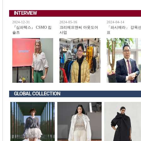
INTERVIEW
2024-12-31
2024-05-16
2024-04-14
『심파텍스』 CSMO 킴
크리에프앤씨 아웃도어
「파시에라」 강옥선
슐츠
사업
표
GLOBAL COLLECTION