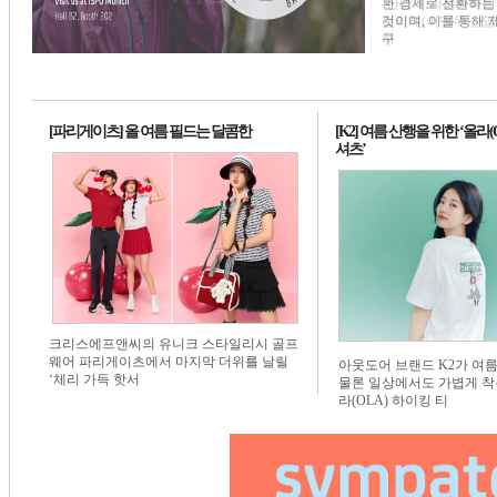
환 경제로 전환하는
1번 배너
1번 배너
1번 배너
것이며, 이를 통해 
구
[파리게이츠] 올 여름 필드는 달콤한
[K2] 여름 산행을 위한 ‘올라(
셔츠’
크리스에프앤씨의 유니크 스타일리시 골프
웨어 파리게이츠에서 마지막 더위를 날릴
아웃도어 브랜드 K2가 여
‘체리 가득 핫서
물론 일상에서도 가볍게 착
라(OLA) 하이킹 티