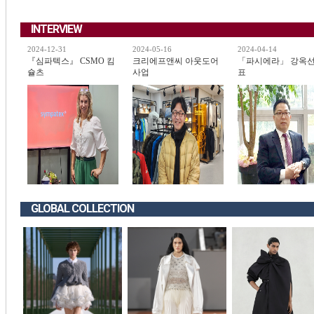
INTERVIEW
2024-12-31
2024-05-16
2024-04-14
『심파텍스』 CSMO 킴
크리에프앤씨 아웃도어
「파시에라」 강옥선
슐츠
사업
표
GLOBAL COLLECTION