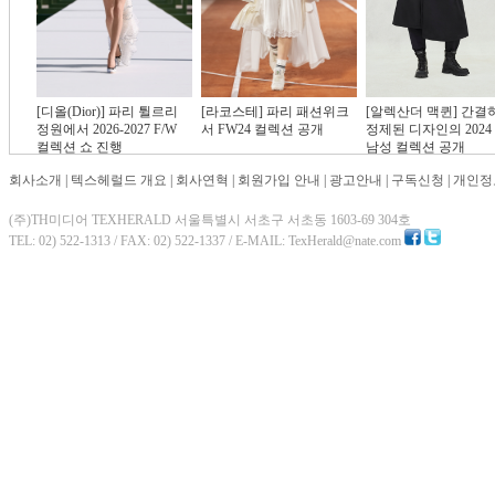
[디올(Dior)] 파리 튈르리
[라코스테] 파리 패션위크
[알렉산더 맥퀸] 간결
정원에서 2026-2027 F/W
서 FW24 컬렉션 공개
정제된 디자인의 2024 
컬렉션 쇼 진행
남성 컬렉션 공개
회사소개
|
텍스헤럴드 개요
|
회사연혁
|
회원가입 안내
|
광고안내
|
구독신청
|
개인정
(주)TH미디어 TEXHERALD 서울특별시 서초구 서초동 1603-69 304호
TEL: 02) 522-1313 / FAX: 02) 522-1337 / E-MAIL: TexHerald@nate.com