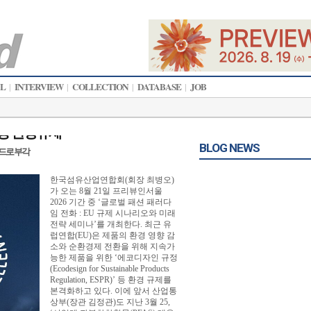
AL
INTERVIEW
COLLECTION
DATABASE
JOB
|
|
|
|
ee 등 환경규제
BLOG NEWS
 카드로 부각
한국섬유산업연합회(회장 최병오)
가 오는 8월 21일 프리뷰인서울
2026 기간 중 ‘글로벌 패션 패러다
임 전화 : EU 규제 시나리오와 미래
전략 세미나’를 개최한다. 최근 유
럽연합(EU)은 제품의 환경 영향 감
소와 순환경제 전환을 위해 지속가
능한 제품을 위한 ‘에코디자인 규정
(Ecodesign for Sustainable Products
Regulation, ESPR)’ 등 환경 규제를
본격화하고 있다. 이에 앞서 산업통
상부(장관 김정관)도 지난 3월 25,