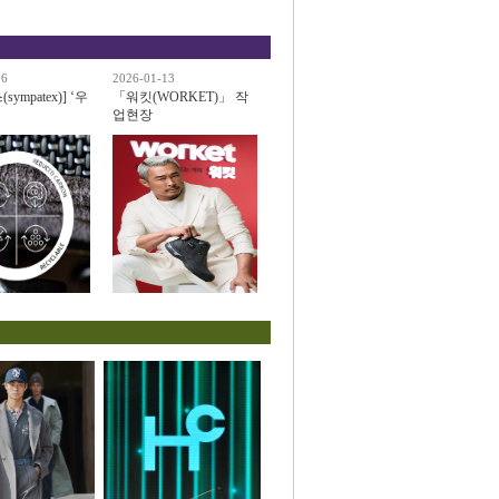
06
2026-01-13
ympatex)] ‘우
「워킷(WORKET)」 작
업현장