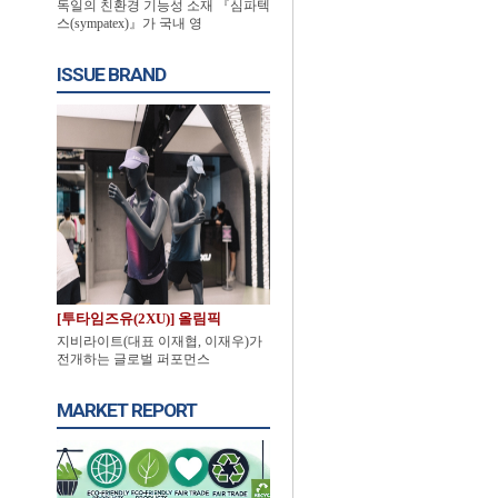
독일의 친환경 기능성 소재 『심파텍
스(sympatex)』가 국내 영
ISSUE BRAND
[투타임즈유(2XU)] 올림픽
지비라이트(대표 이재협, 이재우)가
전개하는 글로벌 퍼포먼스
MARKET REPORT