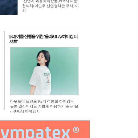
‘산업계 과불화화합물(PFAS) 대응
너
 배너
1번 배너
협의체(이민우 산업정책관 주재, 이
하
[K2] 여름 산행을 위한 ‘올라(OLA) 하이킹 티
셔츠’
아웃도어 브랜드 K2가 여름철 하이킹은
물론 일상에서도 가볍게 착용하기 좋은 '올
라(OLA) 하이킹 티