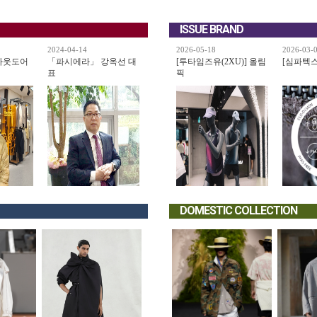
ISSUE BRAND
2024-04-14
2026-05-18
2026-03-
아웃도어
「파시에라」 강옥선 대
[투타임즈유(2XU)] 올림
[심파텍스(s
표
픽
DOMESTIC COLLECTION