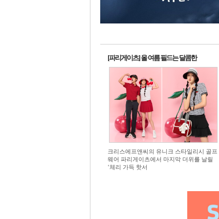
1번 배
1번
[파리게이츠] 올 여름 필드는 달콤한
크리스에프앤씨의 유니크 스타일리시 골프
웨어 파리게이츠에서 마지막 더위를 날릴
‘체리 가득 핫서