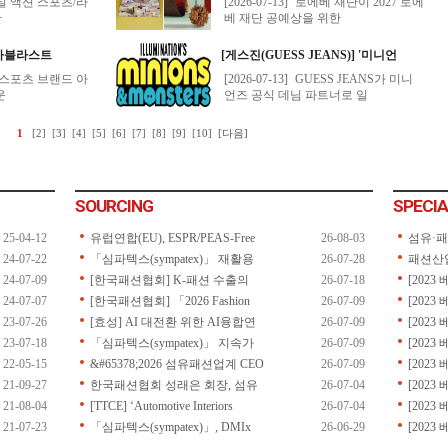
SOURCING
SPECIA
25-04-12
유럽연합(EU), ESPR/PEAS-Free
26-08-03
섬유·
24-07-22
「심파텍스(sympatex)」 재활용
26-07-28
패션산
24-07-09
[한국패션협회] K-패션 수출의
26-07-18
[202
24-07-07
[한국패션협회] 「2026 Fashion
26-07-09
[202
23-07-26
[효성] AI 대전환 위한 AI융합연
26-07-09
[202
23-07-18
「심파텍스(sympatex)」 지속가
26-07-09
[202
22-05-15
&#65378;2026 섬유패션업계 CEO
26-07-09
[202
21-09-27
한국패션협회 성래은 회장, 섬유
26-07-04
[202
21-08-04
[TTCE] ‘Automotive Interiors
26-07-04
[202
21-07-23
「심파텍스(sympatex)」, DMIx
26-06-29
[2023