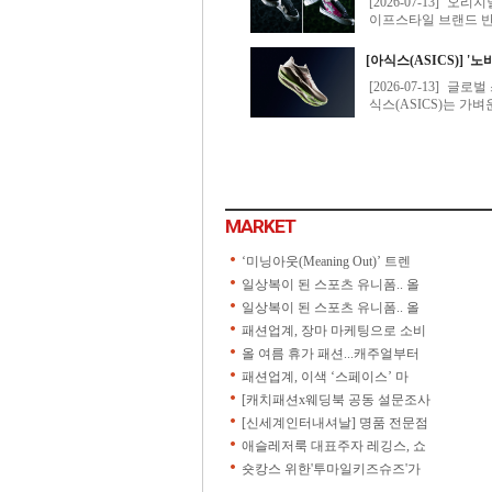
MARKET
‘미닝아웃(Meaning Out)’ 트렌
일상복이 된 스포츠 유니폼.. 올
일상복이 된 스포츠 유니폼.. 올
패션업계, 장마 마케팅으로 소비
올 여름 휴가 패션...캐주얼부터
패션업계, 이색 ‘스페이스’ 마
[캐치패션x웨딩북 공동 설문조사
[신세계인터내셔날] 명품 전문점
애슬레저룩 대표주자 레깅스, 쇼
숏캉스 위한'투마일키즈슈즈'가