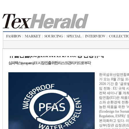
FASHION
MARKET
SOURCING
SPECIAL
INTERVIEW
COLLECTI
|
|
|
|
|
유럽연합(EU), ESPR/PEAS-Free 등 환경규제
심파텍스(sympatex), EU 시장 진출 위한 리스크 관리 카드로 부각
한국섬유산업연합회
가 오는 8월 21일
2026 기간 중 ‘글
임 전화 : EU 규제
전략 세미나’를 개최
럽연합(EU)은 제품
소와 순환경제 전환
능한 제품을 위한 
(Ecodesign for Sustai
Regulation, ESPR
본격화하고 있다. 
상부(장관 김정관)도 