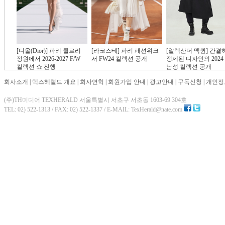
[디올(Dior)] 파리 튈르리
[라코스테] 파리 패션위크
[알렉산더 맥퀸] 간결
정원에서 2026-2027 F/W
서 FW24 컬렉션 공개
정제된 디자인의 2024 
컬렉션 쇼 진행
남성 컬렉션 공개
회사소개
|
텍스헤럴드 개요
|
회사연혁
|
회원가입 안내
|
광고안내
|
구독신청
|
개인정
(주)TH미디어 TEXHERALD 서울특별시 서초구 서초동 1603-69 304호
TEL: 02) 522-1313 / FAX: 02) 522-1337 / E-MAIL: TexHerald@nate.com