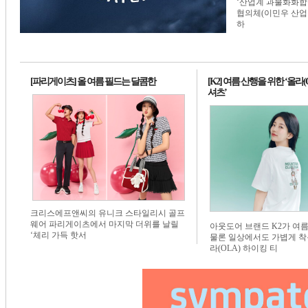
‘산업계 과불화화합물
1번 배너
1번 배너
1번 배너
협의체(이민우 산업
하
[파리게이츠] 올 여름 필드는 달콤한
[K2] 여름 산행을 위한 ‘올라(
셔츠’
크리스에프앤씨의 유니크 스타일리시 골프
웨어 파리게이츠에서 마지막 더위를 날릴
아웃도어 브랜드 K2가 여
‘체리 가득 핫서
물론 일상에서도 가볍게 착
라(OLA) 하이킹 티