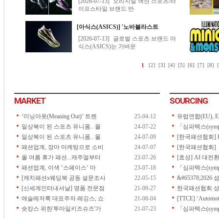
MARKET
SOURCING
‘미닝아웃(Meaning Out)’ 트렌
25-04-12
유럽연합(EU), ES
일상복이 된 스포츠 유니폼.. 올
24-07-22
「심파텍스(symp
일상복이 된 스포츠 유니폼.. 올
24-07-09
[한국패션협회] 
패션업계, 장마 마케팅으로 소비
24-07-07
[한국패션협회] 「2
올 여름 휴가 패션...캐주얼부터
23-07-26
[효성] AI 대전
패션업계, 이색 ‘스페이스’ 마
23-07-18
「심파텍스(symp
[캐치패션x웨딩북 공동 설문조사
22-05-15
&#65378;202
[신세계인터내셔날] 명품 전문점
21-09-27
한국패션협회 성
애슬레저룩 대표주자 레깅스, 쇼
21-08-04
[TTCE] ‘Automoti
숏캉스 위한'투마일키즈슈즈'가
21-07-23
「심파텍스(sympa