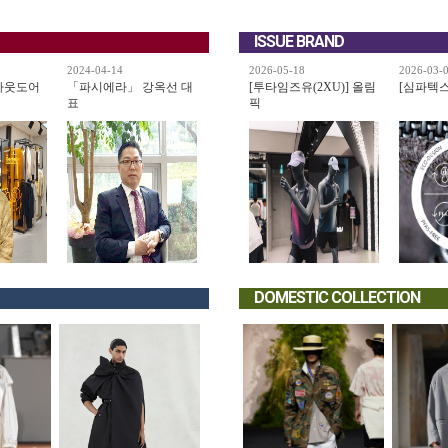
ISSUE BRAND
2024-04-14
2026-05-18
2026-03-
아웃도어
「파시에라」 강옥선 대
[투타임즈유(2XU)] 올림
[심파텍스(s
표
픽
DOMESTIC COLLECTION