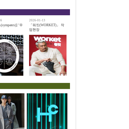
06
2026-01-13
ympatex)] ‘우
「워킷(WORKET)」 작
업현장