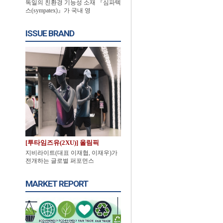
독일의 친환경 기능성 소재 『심파텍
스(sympatex)』가 국내 영
ISSUE BRAND
[투타임즈유(2XU)] 올림픽
지비라이트(대표 이재협, 이재우)가
전개하는 글로벌 퍼포먼스
MARKET REPORT