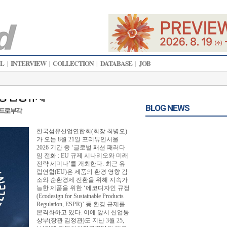
AL
INTERVIEW
COLLECTION
DATABASE
JOB
|
|
|
|
ee 등 환경규제
BLOG NEWS
 카드로 부각
한국섬유산업연합회(회장 최병오)
가 오는 8월 21일 프리뷰인서울
2026 기간 중 ‘글로벌 패션 패러다
임 전화 : EU 규제 시나리오와 미래
전략 세미나’를 개최한다. 최근 유
럽연합(EU)은 제품의 환경 영향 감
소와 순환경제 전환을 위해 지속가
능한 제품을 위한 ‘에코디자인 규정
(Ecodesign for Sustainable Products
Regulation, ESPR)’ 등 환경 규제를
본격화하고 있다. 이에 앞서 산업통
상부(장관 김정관)도 지난 3월 25,