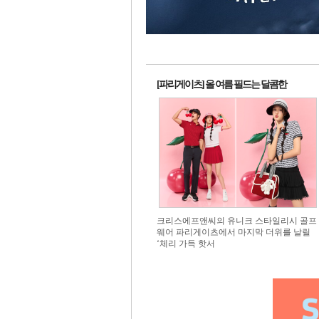
1번 배
1번
[파리게이츠] 올 여름 필드는 달콤한
크리스에프앤씨의 유니크 스타일리시 골프
웨어 파리게이츠에서 마지막 더위를 날릴
‘체리 가득 핫서