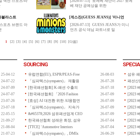
SOURCING
SPECIA
25-04-12
유럽연합(EU), ESPR/PEAS-Free
26-08-03
섬유·
24-07-22
「심파텍스(sympatex)」 재활용
26-07-28
패션산
24-07-09
[한국패션협회] K-패션 수출의
26-07-18
[202
24-07-07
[한국패션협회] 「2026 Fashion
26-07-09
[202
23-07-26
[효성] AI 대전환 위한 AI융합연
26-07-09
[202
23-07-18
「심파텍스(sympatex)」 지속가
26-07-09
[202
22-05-15
&#65378;2026 섬유패션업계 CEO
26-07-09
[202
21-09-27
한국패션협회 성래은 회장, 섬유
26-07-04
[202
21-08-04
[TTCE] ‘Automotive Interiors
26-07-04
[202
21-07-23
「심파텍스(sympatex)」, DMIx
26-06-29
[2023