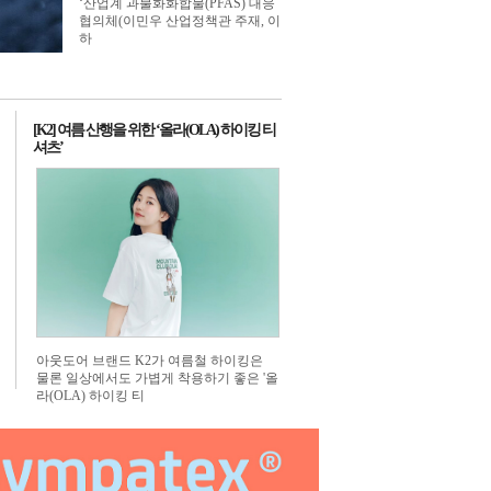
‘산업계 과불화화합물(PFAS) 대응
너
 배너
1번 배너
협의체(이민우 산업정책관 주재, 이
하
[K2] 여름 산행을 위한 ‘올라(OLA) 하이킹 티
셔츠’
아웃도어 브랜드 K2가 여름철 하이킹은
물론 일상에서도 가볍게 착용하기 좋은 '올
라(OLA) 하이킹 티