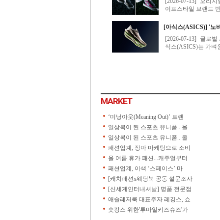
MARKET
‘미닝아웃(Meaning Out)’ 트렌
일상복이 된 스포츠 유니폼.. 올
일상복이 된 스포츠 유니폼.. 올
패션업계, 장마 마케팅으로 소비
올 여름 휴가 패션...캐주얼부터
패션업계, 이색 ‘스페이스’ 마
[캐치패션x웨딩북 공동 설문조사
[신세계인터내셔날] 명품 전문점
애슬레저룩 대표주자 레깅스, 쇼
숏캉스 위한'투마일키즈슈즈'가