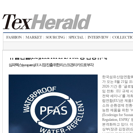
FASHION
MARKET
SOURCING
SPECIAL
INTERVIEW
COLLECTI
|
|
|
|
|
유럽연합(EU), ESPR/PEAS-Free 등 환경규제
심파텍스(sympatex), EU 시장 진출 위한 리스크 관리 카드로 부각
한국섬유산업연합회
가 오는 8월 21일
2026 기간 중 ‘글
임 전화 : EU 규제
전략 세미나’를 개최
럽연합(EU)은 제품
소와 순환경제 전환
능한 제품을 위한 
(Ecodesign for Sustai
Regulation, ESPR
본격화하고 있다. 
상부(장관 김정관)도 