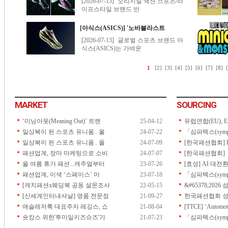
MARKET
SOURCING
‘미닝아웃(Meaning Out)’ 트렌
25-04-12
유럽연합(EU), ES
일상복이 된 스포츠 유니폼.. 올
24-07-22
「심파텍스(symp
일상복이 된 스포츠 유니폼.. 올
24-07-09
[한국패션협회] 
패션업계, 장마 마케팅으로 소비
24-07-07
[한국패션협회] 「2
올 여름 휴가 패션...캐주얼부터
23-07-26
[효성] AI 대전
패션업계, 이색 ‘스페이스’ 마
23-07-18
「심파텍스(symp
[캐치패션x웨딩북 공동 설문조사
22-05-15
&#65378;202
[신세계인터내셔날] 명품 전문점
21-09-27
한국패션협회 성
애슬레저룩 대표주자 레깅스, 쇼
21-08-04
[TTCE] ‘Automoti
숏캉스 위한'투마일키즈슈즈'가
21-07-23
「심파텍스(sympa