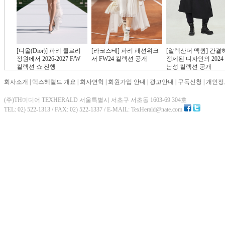
[디올(Dior)] 파리 튈르리
[라코스테] 파리 패션위크
[알렉산더 맥퀸] 간결
정원에서 2026-2027 F/W
서 FW24 컬렉션 공개
정제된 디자인의 2024 
컬렉션 쇼 진행
남성 컬렉션 공개
회사소개
|
텍스헤럴드 개요
|
회사연혁
|
회원가입 안내
|
광고안내
|
구독신청
|
개인정
(주)TH미디어 TEXHERALD 서울특별시 서초구 서초동 1603-69 304호
TEL: 02) 522-1313 / FAX: 02) 522-1337 / E-MAIL: TexHerald@nate.com