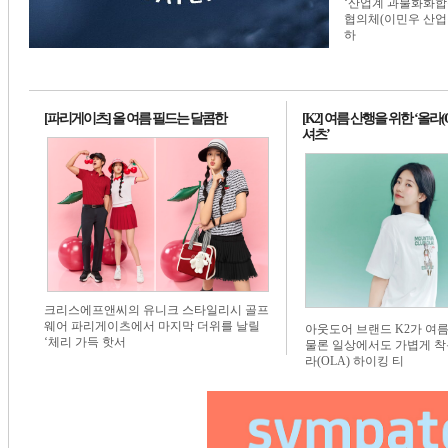
‘산업계 과불화화합물
1번 배너
1번 배너
1번 배너
협의체(이민우 산업
하
[파리게이츠] 올 여름 필드는 달콤한
[K2] 여름 산행을 위한 ‘올라(
셔츠’
크리스에프앤씨의 유니크 스타일리시 골프
웨어 파리게이츠에서 마지막 더위를 날릴
아웃도어 브랜드 K2가 여
‘체리 가득 핫서
물론 일상에서도 가볍게 착
라(OLA) 하이킹 티