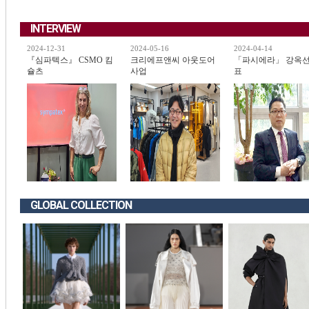
INTERVIEW
2024-12-31
2024-05-16
2024-04-14
『심파텍스』 CSMO 킴
크리에프앤씨 아웃도어
「파시에라」 강옥선
슐츠
사업
표
GLOBAL COLLECTION