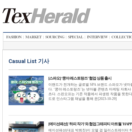
FASHION
MARKET
SOURCING
SPECIAL
INTERVIEW
COLLECTI
|
|
|
|
|
Casual List 기사
[스파오] ‘쿵야 레스토랑즈’ 협업 상품 출시
이랜드가 전개하는 글로벌 SPA 브랜드 스파오가 넷마블
다. ‘쿵야 레스토랑즈’는 넷마블 콘텐츠 마케팅 자회사 
츠다. 스핀오프는 기존 작품에서 파생된 작품을 뜻한다.
드로 인스타그램 채널을 통해 운[2023-10-29]
[에이션패션] '하피 작가'와 협업그래피티 아트월 'HAPPY
에이션패션(대표 박희찬)이 모델 겸 일러스트레이터 하피 