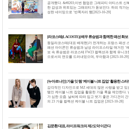
공개했다. &#8203;이번 협업은 그래피티 아티스트 
한 감성과 위트있는 그래피티가 돋보인다. 하피 작가는 '절반
성한 네이밍으로 ‘반쪽자리 행[2023-10-29]
[라코스테(LACOSTE)] 배우 류승범과 함께한 패션 화보
동일라코스테(대표 배재현)가 전개하는 프랑스 패션 스
패션 아이콘인 류승범과 남성 라이프스타일 매거진 ‘
보 속 류승범은 라코스테 FW23 컬렉션과 함께 유니크
으로서의 면모를 드러내었으며, 우아함과 [2023-10-29]
[누아르나인] 가을 잇 템 ‘케이블 니트 집업’ 활용한 스
감각적인 디자인으로 MZ 세대의 많은 사랑을 받고 있는 
템인 케이블 니트 집업을 활용한 가을 룩을 제안한다. 
가 심한 요즘. 날씨에 따라 입고 벗기 좋은 가디건이 
의 23 가을 컬렉션 케이블 니트 집업은 [2023-10-28]
김문환 대표, 라이프워크의 제2도약 이끈다