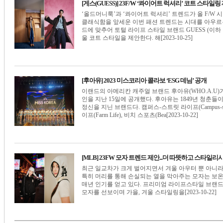
[게스(GUESS)] 23F/W ‘콰이어트 럭셔리’ 코트 스타일링
‘올드머니룩’과 ‘콰이어트 럭셔리’ 트렌드가 올 F/W
클래식함을 앞세운 이번 패션 트렌드는 시대를 아우르
드에 맞추어 토털 라이프 스타일 브랜드 GUESS (이
울 코트 스타일을 제안한다. 해[2023-10-25]
[후아유] 2023 미스코리아 콜라보 ‘ESG 데님’ 공개
이랜드의 아메리칸 캐주얼 브랜드 후아유(WHO.A.U)가 
인을 지난 15일에 공개했다. 후아유는 1849년 청춘
정신을 지닌 브랜드다. 캠퍼스-스트릿 라이프(Campus-street 
이프(Farm Life), 비치 스포츠(Bea[2023-10-22]
[MLB] 23FW 모자 트렌드 제안...더 따뜻하고 스타일
최근 일교차가 크게 벌어지면서 겨울 아우터 뿐 아니라 
특히 머리를 통해 손실되는 열을 막아주는 모자는 보
매년 인기를 얻고 있다. 프리미엄 라이프스타일 브랜드
모자를 선보이며 가을, 겨울 스타일링을[2023-10-22]