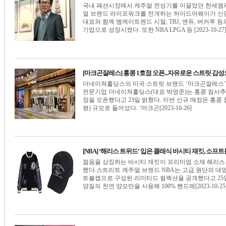
국내 패션시장에서 캐주얼 전성기를 이끌었던 한세엠케
얼 브랜드 라이프워크를 전개하는 하이드어웨이가 신
대표와 함께 엠케이트렌드 시절, TBJ, 앤듀, 버커루
기업으로 성장시켰다. 또한 NBA LPGA 등 [2023-10-27
[마크곤잘레스] 홍콩 1호점 오픈...자유로운 스트릿 감
더네이쳐홀딩스의 미국 스트릿 브랜드 ‘마크곤잘레스’
전문기업 더네이쳐홀딩스(대표 박영준)는 홍콩 침사추이
장을 오픈했다고 23일 밝혔다. 이번 신규 매장은 홍콩 침사추이
평) 규모로 들어섰다. ‘마크곤[2023-10-26]
[NBA] ‘해리스 트위드’ 입은 클래식 바시티 재킷, 소
젊음을 상징하는 바시티 재킷이 프리미엄 소재 해리스
했다.스트리트 캐주얼 브랜드 NBA는 고급 원단의 대
트볼캡으로 구성된 리미티드 컬렉션을 공개했다고 25
양질의 천연 양모만을 사용해 100% 핸드메[2023-10-25