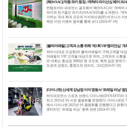
[왁(WAAC)] 악동 와키 등장...‘캐릭터 라이선싱 페어 2024
컨템포러리 퍼포먼스 골프웨어 왁(WAAC)이 ‘캐릭터 라
와키와 친구들인 와키즈(WAACKIZ)를 소개한다. ‘캐
가하는 국내 최대 규모의 지식재산권(IP) 비즈니스 이
왁은 이번 이벤트 참여를 통해 보다 [2024-07-19]
[볼빅어패럴] 고객과 소통 위해 '제1회 VIP 챔피언십' 개
위비스(대표 도상현)의 볼빅어패럴이 구매고객을 대상으
어패럴의 VIP 고객을 대상으로 하며, 고객과의 소통
번 대회는 총상금 3000만 원 규모로, 축제 같은 분위
도권과 강원도, 충청도와 전라도, 그리[2024-07-19]
[다이나핏] 신세계 강남점 이어 명동서 ‘트레일 러닝’ 팝
하이퍼포먼스 스포츠 브랜드 다이나핏(DYNAFIT)이 
하고 2025년 SS 시즌 품평회를 운영한다. 다이나핏은 
에서 다이나핏 2025년 SS 품평회를 진행했다고 밝혔
덴티티인 ‘트레일 러닝’ 종목 관련 [2024-07-19]