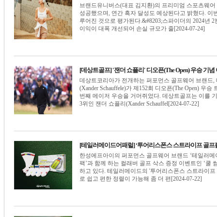
브랜드유니버스(대표 김지환)의 프리미엄 스포츠웨어 브랜
성공했으며, 연간 흑자 달성도 예상된다고 밝혔다. 이
루어진 것으로 평가된다.&#8203;스파이더의 2024년 
이익이 대폭 개선되어 손실 규모가 줄[2024-07-24]
[데상트골프] '잰더 쇼플리' 디오픈(The Open) 우승 기념
데상트코리아가 전개하는 퍼포먼스 골프웨어 브랜드, 데상트
(Xander Schauffele)가 제152회 디오픈(The Op
번째 메이저 우승을 거머쥐었다. 데상트골프는 이를 기
3위인 잰더 쇼플리(Xander Schauffel[2024-07-22]
[테일러메이드어패럴] ‘투어리스폰스 스트라이프 골프볼
한성에프아이의 퍼포먼스 골프웨어 브랜드 ‘테일러메이
팩’과 함께 하는 컬래버 골프 삭스 증정 이벤트인 ‘쿨 썸머
하고 있다. 테일러메이드의 '투어리스폰스 스트라이프 
로 쉽고 편한 정렬이 가능해 좀 더 편[2024-07-22]