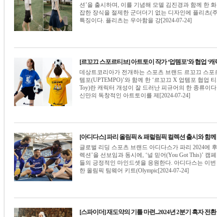
션’을 출시하며, 이를 기념해 모델 김진경과 함께 한 화보
잡한 장식을 절제한 군더더기 없는 디자인에 플리츠(주
특징이다. 플리츠는 우아함을 강[2024-07-24]
[르꼬끄 스포르티브] 아트토이 작가 ‘업템포’와 협업 ‘캐
데상트코리아가 전개하는 스포츠 브랜드 르꼬끄 스포르티브(L
템포(UPTEMPO)’와 함께 한 ‘르꼬끄 X 업템포 협업 티
Toy)란 캐릭터 개성이 잘 드러난 피규어의 한 종류이
신만의 독창적인 아트토이를 제[2024-07-24]
[아디다스] 파리 올림픽 & 패럴림픽 컬렉션 출시와 함께 ‘널 믿
글로벌 리딩 스포츠 브랜드 아디다스가 파리 2024에 
렉션’을 선보임과 동시에, ‘널 믿어(You Got Thi
들의 긍정적인 마인드셋을 응원한다. 아디다스는 이번 
한 올림픽 팀웨어 키트(Olympic[2024-07-24]
[스파이더] 재도약의 기틀 마련...2024년 2분기 흑자 전