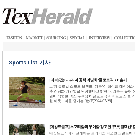
FASHION
MARKET
SOURCING
SPECIAL
INTERVIEW
COLLECTI
|
|
|
|
|
Sports List 기사
[리복] 펀(Fun) 러너 공략 러닝화 ‘플로트직 X1’ 출시
LF의 글로벌 스포츠 브랜드 ‘리복’이 최상급 레이싱화
춘 러닝화 라인업을 완성했다고 밝혔다. 리복은 올해 
련에 적합한 맥스 쿠셔닝화 플로트직 시메트로스’를 각각
한 아웃도어를 즐기는 ‘펀(F[2024-07-29]
[데상트골프] 스포티함과 우아함 강조한 ‘큐롯 컬렉션’ 
데상트코리아가 전개하는 프리미엄 퍼포먼스 골프웨어 브랜드