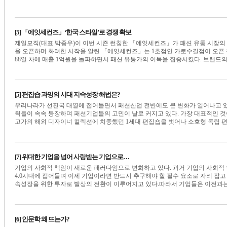
[5] 「에잇세컨즈」‘한국 스타일’로 경쟁 확보
제일모직(대표 박종우)이 이번 시즌 런칭한 「에잇세컨즈」가 패션 유통 시장의 
을 오픈하며 화려한 시작을 알린 「에잇세컨즈」는 1호점인 가로수길점이 오픈 첫 
88일 차에 매출 1억원을 돌파하면서 패션 유통가의 이목을 집중시켰다. 브랜드의 성공
[5] 편집숍 과잉의 시대 지속성장 해법은?
우리나라가 선진국 대열에 접어들면서 패션산업 전반에도 큰 변화가 일어나고 있
칙들이 속속 등장하며 패션기업들의 고민이 날로 커지고 있다. 가장 대표적인 것
고가의 해외 디자이너 컬렉션에 치중했던 1세대 편집숍을 벗어나 소호형 독립 편집숍의
[7] 위대한 기업을 넘어 사랑받는 기업으로…
기업의 사회적 책임이 새로운 패러다임으로 변화하고 있다. 과거 기업의 사회적 
4.0시대에 접어들며 이제 기업이라면 반드시 추구해야 할 필수 요소로 자리 잡고
속성장을 위한 투자로 발상의 전환이 이루어지고 있다.따라서 기업들은 이전과는 확연히
[6] 인문학 왜 뜨는가?