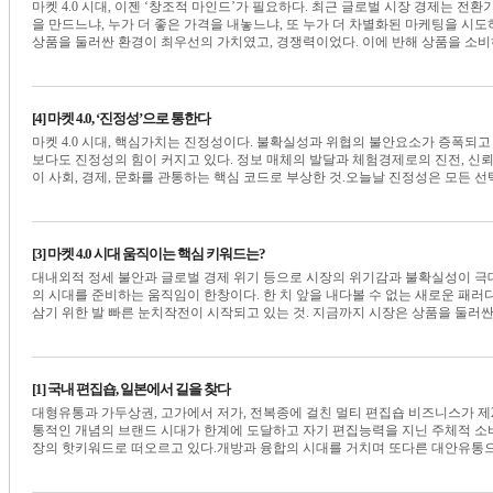
마켓 4.0 시대, 이젠 ‘창조적 마인드’가 필요하다. 최근 글로벌 시장 경제는 전환
을 만드느냐, 누가 더 좋은 가격을 내놓느냐, 또 누가 더 차별화된 마케팅을 시
상품을 둘러싼 환경이 최우선의 가치였고, 경쟁력이었다. 이에 반해 상품을 소비하는 
[4] 마켓 4.0, ‘진정성’으로 통한다
마켓 4.0 시대, 핵심가치는 진정성이다. 불확실성과 위협의 불안요소가 증폭되
보다도 진정성의 힘이 커지고 있다. 정보 매체의 발달과 체험경제로의 진전, 
이 사회, 경제, 문화를 관통하는 핵심 코드로 부상한 것.오늘날 진정성은 모든 선택의 기
[3] 마켓 4.0 시대 움직이는 핵심 키워드는?
대내외적 정세 불안과 글로벌 경제 위기 등으로 시장의 위기감과 불확실성이 극대
의 시대를 준비하는 움직임이 한창이다. 한 치 앞을 내다볼 수 없는 새로운 패러
삼기 위한 발 빠른 눈치작전이 시작되고 있는 것. 지금까지 시장은 상품을 둘러싼 환경
[1] 국내 편집숍, 일본에서 길을 찾다
대형유통과 가두상권, 고가에서 저가, 전복종에 걸친 멀티 편집숍 비즈니스가 제
통적인 개념의 브랜드 시대가 한계에 도달하고 자기 편집능력을 지닌 주체적 
장의 핫키워드로 떠오르고 있다.개방과 융합의 시대를 거치며 또다른 대안유통으로 급