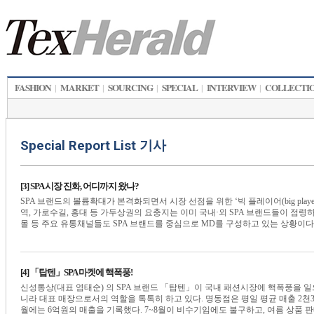
FASHION
MARKET
SOURCING
SPECIAL
INTERVIEW
COLLECTI
|
|
|
|
|
Special Report List 기사
[3] SPA 시장 진화, 어디까지 왔나?
SPA 브랜드의 볼륨확대가 본격화되면서 시장 선점을 위한 ‘빅 플레이어(big play
역, 가로수길, 홍대 등 가두상권의 요충지는 이미 국내·외 SPA 브랜드들이 점
몰 등 주요 유통채널들도 SPA 브랜드를 중심으로 MD를 구성하고 있는 상황이다.SPA
[4] 「탑텐」SPA 마켓에 핵폭풍!
신성통상(대표 염태순) 의 SPA 브랜드 「탑텐」이 국내 패션시장에 핵폭풍을 
니라 대표 매장으로서의 역할을 톡톡히 하고 있다. 명동점은 평일 평균 매출 2천30
월에는 6억원의 매출을 기록했다. 7~8월이 비수기임에도 불구하고, 여름 상품 판매율이