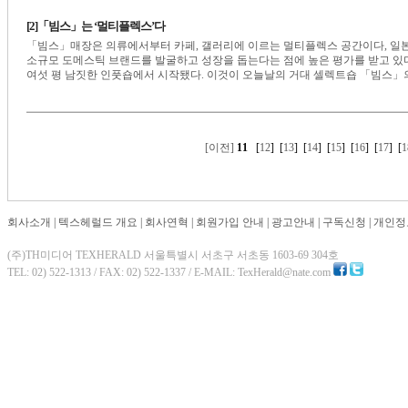
[2]「빔스」는 ‘멀티플렉스’다
「빔스」매장은 의류에서부터 카페, 갤러리에 이르는 멀티플렉스 공간이다, 일본
소규모 도메스틱 브랜드를 발굴하고 성장을 돕는다는 점에 높은 평가를 받고 있다
여섯 평 남짓한 인풋숍에서 시작됐다. 이것이 오늘날의 거대 셀렉트숍 「빔스」의 시초가
[이전]
11
[
12
] [
13
] [
14
] [
15
] [
16
] [
17
] [
1
회사소개
|
텍스헤럴드 개요
|
회사연혁
|
회원가입 안내
|
광고안내
|
구독신청
|
개인정
(주)TH미디어 TEXHERALD 서울특별시 서초구 서초동 1603-69 304호
TEL: 02) 522-1313 / FAX: 02) 522-1337 / E-MAIL: TexHerald@nate.com