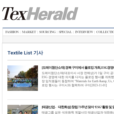
FASHION
MARKET
SOURCING
SPECIAL
INTERVIEW
COLLECTI
|
|
|
|
|
Textile List 기사
[도레이첨단소재] 경북 구미에서 플로킹 개최, ESG경영
도레이첨단소재(대표이사 사장 전해상)가 1일 구미 
ESG 경영에 대한 의지를 다지는 플로킹 행사를 개최했
장 임직원들이 동참하여 “Materials for Earth &a
로킹 행사는 구미시와 협력하여 구미[2023-11-01]
[태광산업대〮한화섬] 창립 73주년 맞아 ‘ESG’ 활동 및 
태광그룹 섬유·석유화학 계열사인 태광산업과 대한화섬은 