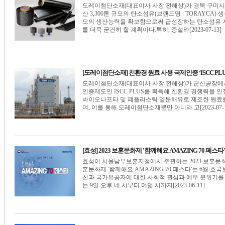
도레이첨단소재(대표이사 사장 전해상)가 경북 구미시에
산 3,300톤 규모의 탄소섬유(브랜드명 : TORAYCA
모의 생산능력을 확보함으로써 급성장하는 탄소섬유 
를 더욱 굳건히 할 계획이다.특히, 증설라[2023-07-13]
[도레이첨단소재] 친환경 원료 사용 국제인증 ‘ISCC PLU
도레이첨단소재(대표이사 사장 전해상)가 군산공장에서
인증제도인 ISCC PLUS를 획득해 친환경 경쟁력을 
바이오나프타 및 폐플라스틱 열분해유로 제조한 원료를 
며, 이를 통해 도레이첨단소재뿐만 아니라 고[2023-07-1
[효성] 2023 보훈문화제 '함께해요 AMAZING 70 페스타
효성이 서울남부보훈지청에서 주관하는 2023 보훈문화제 '
훈문화제 '함께해요 AMAZING 70 페스타'는 6월 호국
산과 국가유공자에 대한 사회적 관심과 예우 분위기를
는 9일 오후 네 시부터 여덟 시까지[2023-06-11]