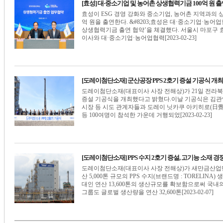
[효성] 대·중소기업 및 농어촌 상생협력기금 100억 원 
효성이 ESG 경영 강화와 중소기업, 농어촌 지역과의 
억 원을 출연한다. &#8203;효성은 대·중소기업·농어
상생협력기금 출연 협약’을 체결했다. 서울시 마포구 
이사와 대·중소기업·농어업협력[2023-02-23]
[도레이첨단소재] 군산공장 PPS 2호기 증설 기공식 개최
도레이첨단소재(대표이사 사장 전해상)가 21일 전라북
증설 기공식을 개최했다고 밝혔다.이날 기공식은 김관
시장 등 시도 관계자들과 도레이 닛카쿠 아키히로(日覺
등 100여명이 참석한 가운데 거행되었[2023-02-23]
[도레이첨단소재] PPS 수지 2호기 증설, 고기능 소재 
도레이첨단소재(대표이사 사장 전해상)가 새만금산업단지
산 5,000톤 규모의 PPS 수지(브랜드명 : TORELI
대인 연산 13,600톤의 생산규모를 확보함으로써 국내
그룹도 글로벌 생산량을 연산 32,600톤[2023-02-07]