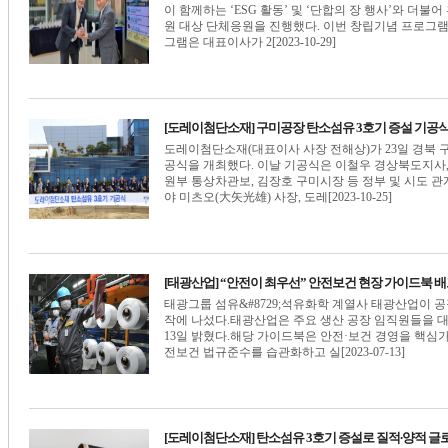
이 함께하는 ‘ESG 활동’ 및 ‘단합의 장 행사’와 
원 대상 단체응원을 진행했다. 이번 창립기념 프로그램은 
그램은 대표이사가 2[2023-10-29]
[도레이첨단소재] 구미공장 탄소섬유 3호기 증설 기공식
도레이첨단소재(대표이사 사장 전해상)가 23일 경북 
공식을 개최했다. 이날 기공식은 이철우 경상북도지사,
원부 통상차관보, 김장호 구미시장 등 정부 및 시도 관
야 미츠오(大矢光雄) 사장, 도레[2023-10-25]
[태광산업] “안전이 최우선” 안전보건 현장 가이드북 
태광그룹 섬유&#8729;석유화학 계열사 태광산업이 
작에 나섰다.태광산업은 주요 생산 공장 임직원들을 
13일 밝혔다.해당 가이드북은 안전·보건 경영을 핵심가
전보건 법규준수를 습관화하고 실[2023-07-13]
[도레이첨단소재] 탄소섬유 3호기 증설로 질적∙양적 글