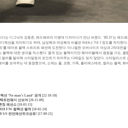
 리디는 디그낙의 강동준, 레드페퍼의 이병대 디자이너가 만난 브랜드. ‘RE.D’는 레드
리디엑션을 의미하기도 하며, 남성복과 여성복의 비율은 6대4나 7대 3 정도를 차지한다.
ybrid)’롤 테마로 블랙 스트리트 패션에 도전한다. 미니멀한 오버사이즈 야상과 2차대전을
 블랙에 대한 생각을 믹스했다. 품격 있는 블랙이지만 웨어러블해서 캠핑을 가도, 클
블랙 컬러를 탈피해 스타일링의 포인트가 되어주는 디테일도 잊지 않았다. 스타일리스트 
를 보여주는 데 동참했으며, 소재는 울, 코튼, 가죽, 폴리에스테르, 컬러는 블랙, 화
 ‘No man’s Land’ 공개
[22-10-18]
W 언택트런웨이 선보여
[20-11-09]
S 론칭 패션쇼
[18-03-15]
18 F/W 컬렉션 펼쳐
[18-02-24]
18 S/S 런던패션위크성료!
[17-09-21]