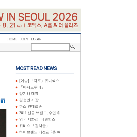
HOME
JOIN
LOGIN
MOST READ NEWS
[이슈] 「지포」유니섹스
「마시모두띠」
양지해 대표
김성민 사장
한스 안데르손
2011 신규 브랜드, 수면 위
영국 백화점 ‘데벤함스’
위비스 「컬쳐콜」
하이브랜드 패션관 2층 여