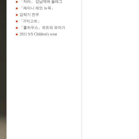
「자라」 강남역에 플래그
「제이니 제인 뉴욕」
김락기 전무
「JJ지고트」
「홀하우스」위트와 유머가
2011 S/S Children's wear