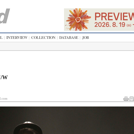
AL
INTERVIEW
COLLECTION
DATABASE
JOB
|
|
|
|
F/W
.com