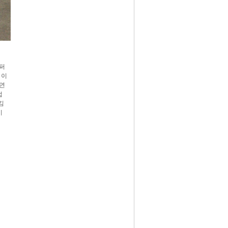
페퍼
 이
 연
럽
김
이