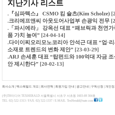
지난기사 리스트
.
『심파텍스』 CSMO 킴 슐츠(Kim Scholze)
[
.
크리에프앤씨 아웃도어사업부 손광익 전무
[
.
「파시에라」 강옥선 대표 “패브릭과 천연가
품 가치 높여”
[24-04-14]
.
다이이찌오리모노코리아 안석근 대표 “업·리
소재로 트렌드의 변화 제안”
[23-03-29]
.
ARJ 손세훈 대표 “탑펀드와 100억대 자금
안 제시한다”
[20-02-13]
회사소개
|
텍스헤럴드 개요
|
회사연혁
|
회원가입 안내
|
광고안내
|
구독신청
|
개인정
(주)TH미디어 TEXHERALD 서울특별시 서초구 서초동 1603-69 304호
TEL: 02) 522-1313 / FAX: 02) 522-1337 / E-MAIL: TexHerald@nate.com