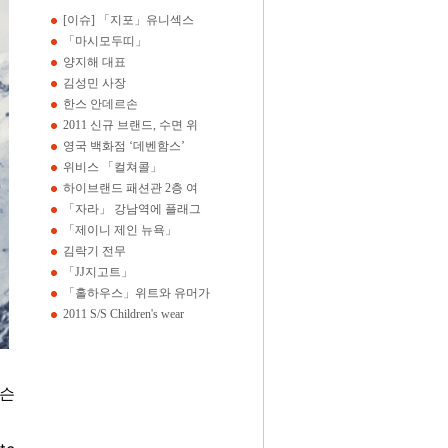
[이슈] 「지포」유니섹스
「마시모두띠」
양지해 대표
김성민 사장
한스 안데르손
2011 신규 브랜드, 수면 위
영국 백화점 ‘데벤함스’
위비스 「컬쳐콜」
하이브랜드 패션관 2층 여
「자라」 강남역에 플래그
「제이니 제인 뉴욕」
김락기 전무
「JJ지고트」
「홀하우스」위트와 유머가
2011 S/S Children's wear
켈슨