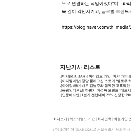
으로 연결하는 작업이었다”며, “파리
욱 깊이 각인시키고, 글로벌 브랜드
https://blog.naver.com/th_medi
지난기사 리스트
.
[미샤(MICHAA)] 하이엔드 라인 ‘미샤 라
.
[이자벨마랑] 청담 플래그십 스토어 ‘옐로우
.
[아이잗바바] 배우 김남주와 함께한 고혹적인
.
[동광인터셔날] 하반기 여성복 브랜드 ‘메르시
.
[인동에프엔] 1분기 전년대비 29% 신장한 79
회사소개
|
텍스헤럴드 개요
|
회사연혁
|
회원가입 
(주)TH미디어 TEXHERALD 서울특별시 서초구 서초동