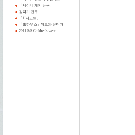
「제이니 제인 뉴욕」
김락기 전무
「JJ지고트」
「홀하우스」위트와 유머가
2011 S/S Children's wear