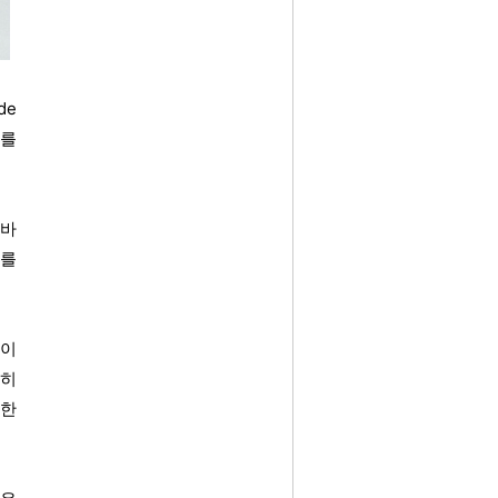
de
지를
 바
기를
카이
특히
확한