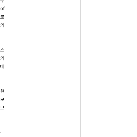
라우
of
재로
쇼의
 스
대의
 데
 현
윤모
 브
름