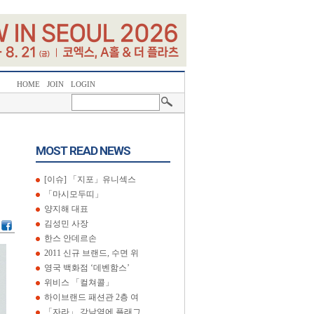
HOME
JOIN
LOGIN
MOST READ NEWS
[이슈] 「지포」유니섹스
「마시모두띠」
양지해 대표
김성민 사장
한스 안데르손
2011 신규 브랜드, 수면 위
영국 백화점 ‘데벤함스’
위비스 「컬쳐콜」
하이브랜드 패션관 2층 여
「자라」 강남역에 플래그