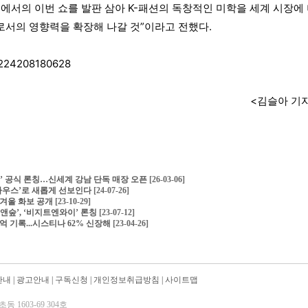
에서의 이번 쇼를 발판 삼아 K-패션의 독창적인 미학을 세계 시장에
로서의 영향력을 확장해 나갈 것”이라고 전했다.
a/224208180628
<김슬아 기
피네’ 공식 론칭…신세계 강남 단독 매장 오픈
[26-03-06]
 하우스’로 새롭게 선보인다
[24-07-26]
 겨울 화보 공개
[23-10-29]
앤숲’, ‘비지트엔와이’ 론칭
[23-07-12]
0억 기록...시스티나 62% 신장해
[23-04-26]
안내
|
광고안내
|
구독신청
|
개인정보취급방침
|
사이트맵
 1603-69 304호