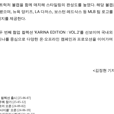
스트럭처 볼캡을 함께 매치해 스타일링의 완성도를 높였다. 해당 볼캡
으며, 뉴욕 양키즈, LA 다저스, 보스턴 레드삭스 등 MLB 팀 로고를
택지를 제공한다.
번째 협업 컬렉션 ‘KARINA EDITION : VOL.2’를 선보이며 국내외
카리나를 중심으로 다양한 온·오프라인 캠페인과 프로모션을 이어가며
<김정현 기
' 컬렉션 출시
[25-06-07]
 수주회 참가
[25-05-12]
스토어 오픈
[24-09-02]
터사이클' 오픈
[24-06-19]