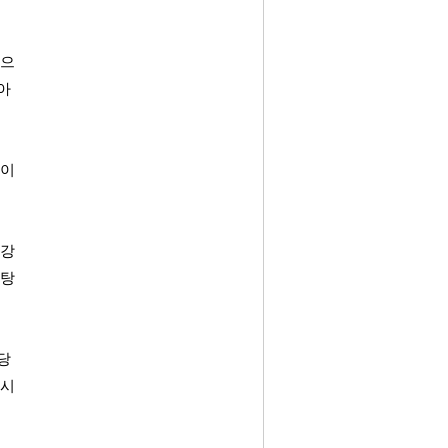
징으
아 
 이
 강
바탕
당 
동시