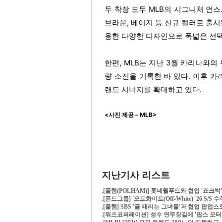
두 착장 모두 MLB의 시그니처 언
브라운, 베이지 등 신규 컬러로 출시됐
용한 다양한 디자인으로 폭넓은 선
한편, MLB는 지난 3월 카리나와의 두 
량 소진을 기록한 바 있다. 이후 
랜드 시너지를 확대하고 있다.
<사진 제공 – MLB>
지난기사 리스트
.
[폴햄(POLHAM)] 롯데웰푸드와 협업 '죠크박
.
[폰드그룹] '오프화이트(Off-White)' 26 S/S
.
[폴햄] SBS '골 때리는 그녀들'과 협업 팝업
.
[워즈코퍼레이션] 성수 연무장길에 '핍스 모