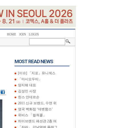
HOME
JOIN
LOGIN
MOST READ NEWS
[이슈] 「지포」유니섹스
「마시모두띠」
양지해 대표
김성민 사장
한스 안데르손
2011 신규 브랜드, 수면 위
영국 백화점 ‘데벤함스’
위비스 「컬쳐콜」
하이브랜드 패션관 2층 여
「자라」 강남역에 플래그