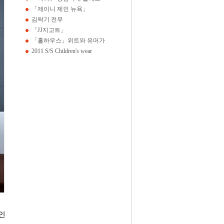
「제이니 제인 뉴욕」
김락기 전무
「JJ지고트」
「홀하우스」위트와 유머가
2011 S/S Children's wear
인 