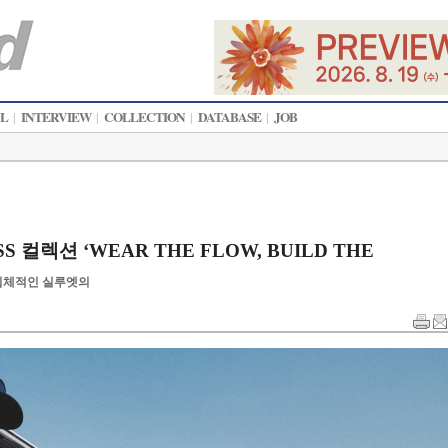
AL
INTERVIEW
COLLECTION
DATABASE
JOB
|
|
|
|
SS 컬렉션 ‘WEAR THE FLOW, BUILD THE
입체적인 실루엣의