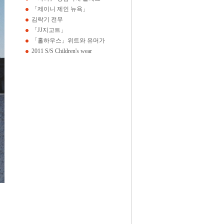
「제이니 제인 뉴욕」
김락기 전무
「JJ지고트」
「홀하우스」위트와 유머가
2011 S/S Children's wear