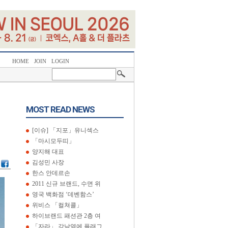
HOME
JOIN
LOGIN
MOST READ NEWS
[이슈] 「지포」유니섹스
「마시모두띠」
양지해 대표
김성민 사장
한스 안데르손
2011 신규 브랜드, 수면 위
영국 백화점 ‘데벤함스’
위비스 「컬쳐콜」
하이브랜드 패션관 2층 여
「자라」 강남역에 플래그