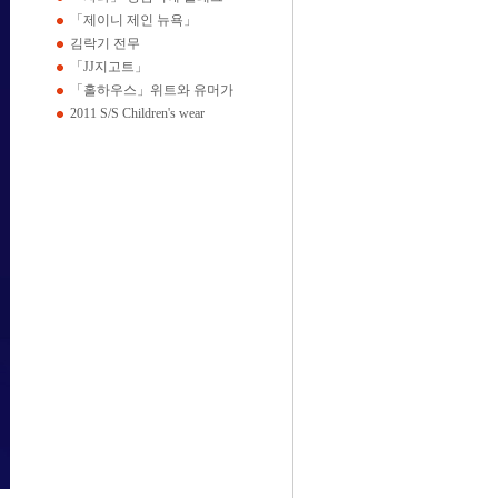
「제이니 제인 뉴욕」
김락기 전무
「JJ지고트」
「홀하우스」위트와 유머가
2011 S/S Children's wear