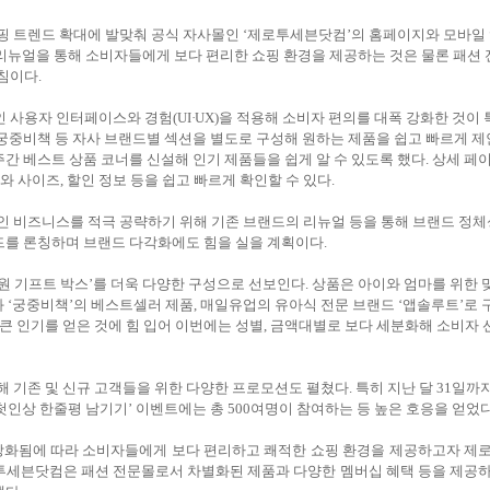
핑 트렌드 확대에 발맞춰 공식 자사몰인
‘
제로투세븐닷컴
’
의 홈페이지와 모바일
리뉴얼을 통해 소비자들에게 보다 편리한 쇼핑 환경을 제공하는 것은 물론 패션 
침
이다
.
인
사용자 인터페이스와 경험
(UI
·
UX)
을 적용해 소비자
편의를
대폭 강화한 것이 
궁중비책 등 자사 브랜드별 섹션을 별도로 구성해 원하는 제품을 쉽고 빠르게 제
주간 베스트 상품 코너를 신설해 인기 제품들을 쉽게 알 수 있도록 했다
.
상세 페
와 사이즈
,
할인 정보 등을 쉽고 빠르게 확인할 수 있다
.
인 비즈니스를 적극 공략하기 위해 기존 브랜드의
리뉴얼 등을 통해 브랜드 정체
드를 론칭하며 브랜드 다각화에도 힘을 실을 계획이다
.
원 기프트 박스
’
를 더욱 다양한 구성으로 선보인다
.
상품은 아이와 엄마를 위한 
와
‘
궁중비책
’
의
베스트셀러 제품
,
매일유업의 유아식 전문 브랜드
‘
앱솔루트
’
로 
큰 인기를 얻은 것에 힘 입어 이번에는 성별
,
금액대별로 보다 세분화해 소비자 
 기존 및 신규 고객들을 위한 다양한 프로모션도 펼쳤다
.
특히 지난 달
31
일까
첫인상 한줄평 남기기
’
이벤트에는 총
500
여명이 참여하는 등 높은 호응을 얻었
상화됨에 따라 소비자들에게 보다 편리하고 쾌적한 쇼핑 환경을 제공하고자 제
투세븐닷컴은 패션 전문몰로서
차별화된 제품과 다양한 멤버십 혜택 등을 제공