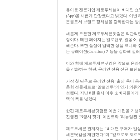
유아동 전문기업 제로투세븐
이
비대면 쇼
(
App)
을 새롭게 단장
했다고 밝혔다
.
이번
문몰로서 브랜드 정체성을 강화한다는 방
새롭게 오픈한 제로투세븐닷컴은 직관적
징이다
.
메인 페이지는 알로앤루
,
알퐁소
,
해준다
.
또한 품절이 임박한 상품 코너와 
는
큐레이션
(Curation)
기능을
강화해 컬러
이와 함께 제로투세븐닷컴은 앞으로 온라
을
강화하는 한편
,
온라인 전용 신규 브랜
가장 첫 단추로 온라인 전용
‘
출산
·
육아
응
춤형 선물세트로
‘
알로앤루
’
의
인기 의류
성됐다
.
지난
8
월 출시 이후 소비자들에게 
택의 폭을 넓혔다
.
한편
제로투세븐닷컴은 이번 개편을 기념해
진행된
‘N
행시 짓기
’
이벤트와
‘
리뉴얼된 
제로투세븐
관계자는
“
비대면 구매가 일
세븐닷컴을 개편했다
”
며
“
앞으로도 제로