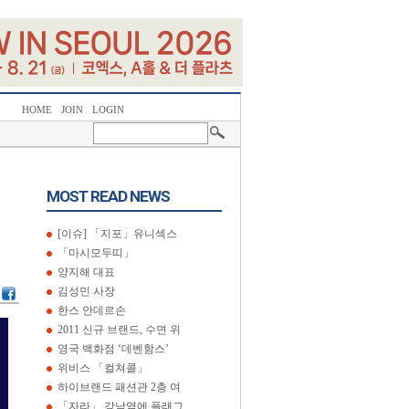
HOME
JOIN
LOGIN
MOST READ NEWS
[이슈] 「지포」유니섹스
「마시모두띠」
양지해 대표
김성민 사장
한스 안데르손
2011 신규 브랜드, 수면 위
영국 백화점 ‘데벤함스’
위비스 「컬쳐콜」
하이브랜드 패션관 2층 여
「자라」 강남역에 플래그