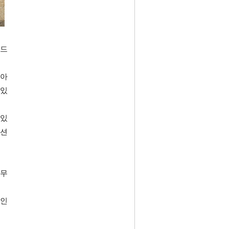
랜드
살아
 있
 있
렉션
 무
 인