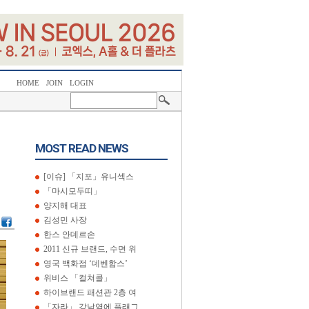
HOME
JOIN
LOGIN
MOST READ NEWS
[이슈] 「지포」유니섹스
「마시모두띠」
양지해 대표
김성민 사장
한스 안데르손
2011 신규 브랜드, 수면 위
영국 백화점 ‘데벤함스’
위비스 「컬쳐콜」
하이브랜드 패션관 2층 여
「자라」 강남역에 플래그