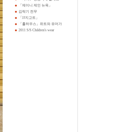
「제이니 제인 뉴욕」
김락기 전무
「JJ지고트」
「홀하우스」위트와 유머가
2011 S/S Children's wear