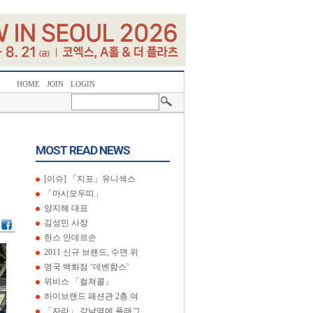
HOME
JOIN
LOGIN
MOST READ NEWS
[이슈] 「지포」유니섹스
「마시모두띠」
양지해 대표
김성민 사장
한스 안데르손
2011 신규 브랜드, 수면 위
영국 백화점 ‘데벤함스’
위비스 「컬쳐콜」
하이브랜드 패션관 2층 여
「자라」 강남역에 플래그