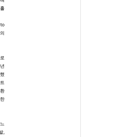
 흘
to
조의
으로
0년
접했
이트
전환
반한
어느
발,