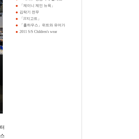
「제이니 제인 뉴욕」
김락기 전무
「JJ지고트」
「홀하우스」위트와 유머가
2011 S/S Children's wear
부터
텍스