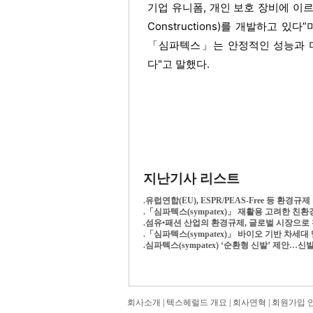
기업 유니폼, 개인 보호 장비에 이르
Constructions)를 개발하고 
「심파텍스」는 안정적인 성능과 더
다"고 말했다.
지난기사 리스트
.
유럽연합(EU), ESPR/PEAS-Free 등 환경규
.
「심파텍스(sympatex)」 재활용 고려한 친환
.
섬유•패션 산업의 환경규제, 글로벌 시장으로
.
「심파텍스(sympatex)」 바이오 기반 차세
.
심파텍스(sympatex) ‘순환형 신발’ 제안
회사소개
|
텍스헤럴드 개요
|
회사연혁
|
회원가입 