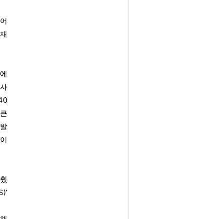
이어
소재
비에
역사
40
 큰
개발
들이
맞췄
)’
위해