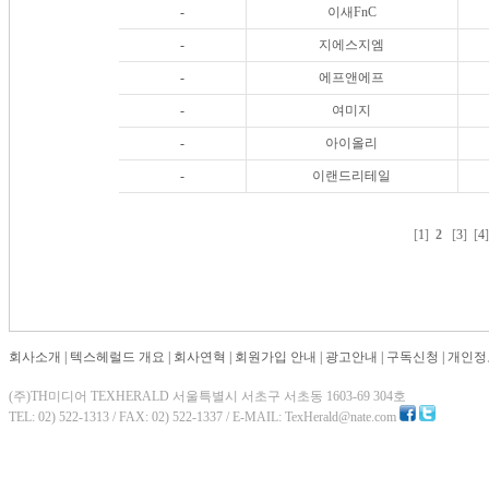
-
이새FnC
-
지에스지엠
-
에프앤에프
-
여미지
-
아이올리
-
이랜드리테일
[
1
]
2
[
3
] [
4
회사소개
|
텍스헤럴드 개요
|
회사연혁
|
회원가입 안내
|
광고안내
|
구독신청
|
개인정
(주)TH미디어 TEXHERALD 서울특별시 서초구 서초동 1603-69 304호
TEL: 02) 522-1313 / FAX: 02) 522-1337 / E-MAIL: TexHerald@nate.com