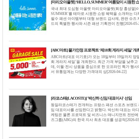
[마리오아울렛] ‘HELLO, SUMMER’ 여름맞이 시원한
국내 최대 도심형 아울렛 마리오아울렛(회장 홍성열)이 
SUMMER’를 테마로 시원한 쇼핑 혜택을 소개하는 
필수 패션 아이템부터 대형 브랜드 감사제, 완판 슈즈
드의 특별한 행사와 시즌 패션 기획전이 진행[2026-05-2
[ABC마트] 물가안정 프로젝트 ‘제18회 게라지 세일’ 개
ABC마트(대표 이기호)가 오는 18일부터 19일까지 
회 게라지 세일’을 개최한다. 최근 가격 부담을 낮추
데, 이월·전시 상품을 중심으로 한 오프라인 특가 행사
서 유통업계는 다양한 가격대의 상[2026-04-22]
[라코스테(LACOSTE)] '박신하 신임 대표이사' 선임
동일라코스테가 전개하는 프랑스 패션 스포츠 브랜드 라코스
임 대표이사를 선임한다고 밝혔다. 박신하 대표는 아
케팅은 물론 프로덕트 및 비즈니스 매니지먼트 전반에
즈그룹(ABG)의 한국 지사 최초 대표를 성공적[2026-03-