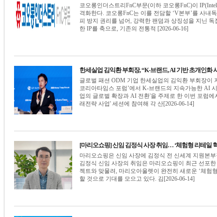
코오롱인더스트리FnC부문(이하 코오롱FnC)이 IP(Intelle
격화한다. 코오롱FnC는 이를 전담할 ‘V본부’를 사내독
피 방지 권리를 넘어, 강력한 팬덤과 상징성을 지닌 독
한 IP를 축으로, 기존의 전통적 [2026-06-16]
한세실업 김익환 부회장, “K-브랜드, AI 기반 초개인화
글로벌 패션 ODM 기업 한세실업의 김익환 부회장이 지
코리아타임스 포럼’에서 K-브랜드의 지속가능한 AI 시대 경
업의 글로벌 확장과 AI 전환'을 주제로 한 이번 포럼에서
래전략 사업' 세션에 참여해 각 산[2026-06-14]
[마리오쇼핑] 신임 김정식 사장 취임… ‘체험형 리테일 
마리오쇼핑은 신임 사장에 김정식 전 신세계 지원본부장
김정식 신임 사장의 취임은 마리오쇼핑이 최근 선포한 미래 비
젝트와 맞물려, 마리오아울렛이 완전히 새로운 ‘체험형
할 것으로 기대를 모으고 있다. 김[2026-06-14]