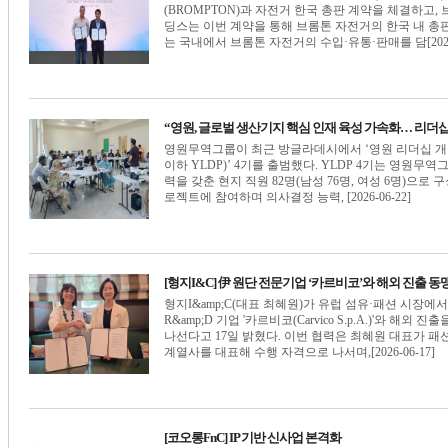
(BROMPTON)과 자전거 한국 총판 계약을 체결하고,
딩스는 이번 계약을 통해 브롬톤 자전거의 한국 내 총
는 국내에서 브롬톤 자전거의 수입·유통·판매를 담[2026-
“영원, 글로벌 생산기지 핵심 인재 육성 가속화… 리더십
영원무역그룹이 최근 방글라데시에서 ‘영원 리더십 개발 프로그램(Yo
이하 YLDP)’ 4기를 출범했다. YLDP 4기는 영원
력을 갖춘 현지 직원 82명(남성 76명, 여성 6명)으로 
로젝트에 참여하며 의사결정 능력, [2026-06-22]
[형지I&C] 伊 원단 전문기업 ‘카르비코’와 해외 진출 동
형지I&amp;C(대표 최혜원)가 유럽 섬유·패션 시장
R&amp;D 기업 '카르비코(Carvico S.p.A.)'와 
나선다고 17일 밝혔다. 이번 협력은 최혜원 대표가 
계열사를 대표해 수행 자격으로 나서며,[2026-06-17]
[코오롱FnC] IP 기반 신사업 본격화