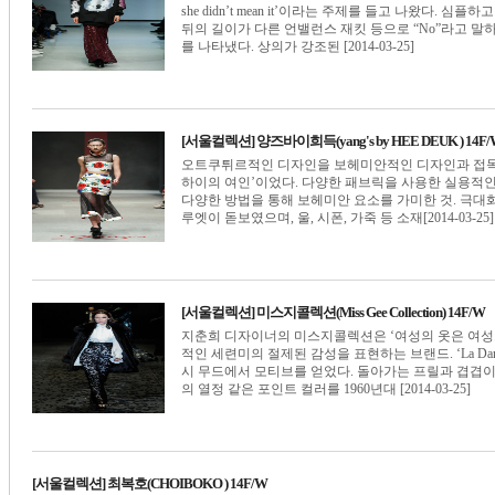
she didn’t mean it’이라는 주제를 들고 나왔다.
뒤의 길이가 다른 언밸런스 재킷 등으로 “No”라고 말
를 나타냈다. 상의가 강조된 [2014-03-25]
[서울컬렉션] 양즈바이희득(yang's by HEE DEUK ) 14F/
오트쿠튀르적인 디자인을 보헤미안적인 디자인과 접목
하이의 여인’이었다. 다양한 패브릭을 사용한 실용적인 
다양한 방법을 통해 보헤미안 요소를 가미한 것. 극
루엣이 돋보였으며, 울, 시폰, 가죽 등 소재[2014-03-25]
[서울컬렉션] 미스지콜렉션(Miss Gee Collection) 14F/W
지춘희 디자이너의 미스지콜렉션은 ‘여성의 옷은 여성
적인 세련미의 절제된 감성을 표현하는 브랜드. ‘La Da
시 무드에서 모티브를 얻었다. 돌아가는 프릴과 겹겹이 
의 열정 같은 포인트 컬러를 1960년대 [2014-03-25]
[서울컬렉션] 최복호(CHOIBOKO ) 14F/W