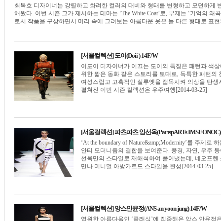
최복호 디자이너는 강렬하고 화려한 컬러의 대비와 형태를 변형하고 모던하게 
해왔다. 이번 시즌 그가 제시하는 테마는 ‘The White Coat’로, 부제는 ‘기억의 왜곡
로서 작품을 구상하면서 머리 속에 그려보는 아름다운 옷은 늘 다른 형태로 표현되기도
[서울컬렉션] 도이(Doii ) 14F/W
이도이 디자이너가 이끄는 도이의 특징은 패턴과 색상
위한 짧은 동화 같은 스토리를 토대로, 독특한 패턴의 
여성스럽고 고혹적인 실루엣을 접목시켜 의상을 탄생시키는 것. ‘Vo
펼쳐진 이번 시즌 컬렉션은 우주여행[2014-03-25]
[서울컬렉션] 파츠파츠 임선옥(PartspARTs IMSEONOC) 
‘At the boundary of Nature&amp;Moderni
안티 모더니즘의 결합을 보여준다. 풍경, 자연, 우주 
선옥만의 스타일로 재해석하여 풀어냈는데, 네오프렌 소재
만나 미니멀 아방가르드 스타일을 완성[2014-03-25]
[서울컬렉션] 앙스안윤정(ANS an yoon jung) 14F/W
영원한 아름다움인 ‘클래식’에 집중해온 앙스 안윤정은 쇼