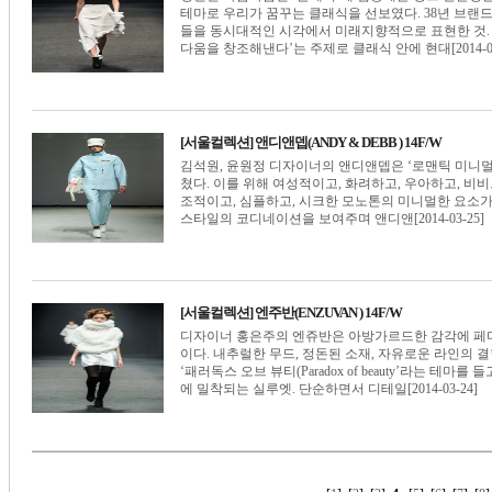
테마로 우리가 꿈꾸는 클래식을 선보였다. 38년 브랜
들을 동시대적인 시각에서 미래지향적으로 표현한 것.
다움을 창조해낸다’는 주제로 클래식 안에 현대[2014-03
[서울컬렉션] 앤디앤뎁(ANDY & DEBB ) 14F/W
김석원, 윤원정 디자이너의 앤디앤뎁은 ‘로맨틱 미니멀리즘(R
쳤다. 이를 위해 여성적이고, 화려하고, 우아하고, 비
조적이고, 심플하고, 시크한 모노톤의 미니멀한 요소가
스타일의 코디네이션을 보여주며 앤디앤[2014-03-25]
[서울컬렉션] 엔주반(ENZUVAN ) 14F/W
디자이너 홍은주의 엔쥬반은 아방가르드한 감각에 페
이다. 내추럴한 무드, 정돈된 소재, 자유로운 라인의
‘패러독스 오브 뷰티(Paradox of beauty’라는 테
에 밀착되는 실루엣. 단순하면서 디테일[2014-03-24]