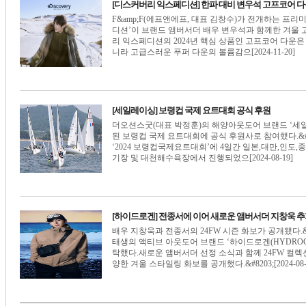
[디스커버리 익스페디션] 한파 대비 변우석 고프코어 다
F&amp;F(에프앤에프, 대표 김창수)가 전개하는 프
디션’이 브랜드 앰버서더 배우 변우석과 함께한 겨울 
리 익스페디션의 2024년 핵심 상품인 고프코어 다운
니라 고급스러운 푸퍼 다운의 볼륨감으[2024-11-20]
[세일레이싱] 보령컵 국제 요트대회 공식 후원
더오션스굿(대표 박정훈)의 해양아웃도어 브랜드 ‘세일
된 보령컵 국제 요트대회에 공식 후원사로 참여했다.&#
‘2024 보령컵국제요트대회’에 4일간 일본,대만,인도,
기장 및 대천해수욕장에서 진행되었으[2024-08-19]
[하이드로겐] 전종서에 이어 새로운 앰버서더 지창욱 추
배우 지창욱과 전종서의 24FW 시즌 화보가 공개됐다
태생의 액티브 아웃도어 브랜드 ‘하이드로겐(HYDROG
탁했다.새로운 앰버서더 선정 소식과 함께 24FW 컬렉
양한 겨울 스타일링 화보를 공개했다.&#8203;[2024-08-