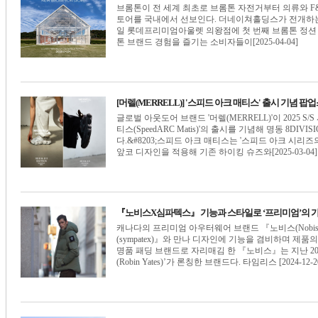
브롬톤이 전 세계 최초로 브롬톤 자전거부터 의류와 F&a
토어를 국내에서 선보인다. 더네이쳐홀딩스가 전개하는 
일 롯데프리미엄아울렛 의왕점에 첫 번째 브롬톤 정션 형
톤 브랜드 경험을 즐기는 소비자들이[2025-04-04]
[머렐(MERRELL)] '스피드 아크 매티스' 출시 기념 
글로벌 아웃도어 브랜드 '머렐(MERRELL)'이 2025 
티스(SpeedARC Matis)'의 출시를 기념해 명동 8D
다.&#8203;스피드 아크 매티스는 '스피드 아크 시리즈의 
앞코 디자인을 적용해 기존 하이킹 슈즈와[2025-03-04]
『노비스X심파텍스』 기능과 스타일로 ‘프리미엄’의 
캐나다의 프리미엄 아우터웨어 브랜드 『노비스(Nobi
(sympatex)』와 만나 디자인에 기능을 겸비하며 제
명품 패딩 브랜드로 자리매김 한 『노비스』는 지난 2
(Robin Yates)’가 론칭한 브랜드다. 타임리스 [2024-12-2