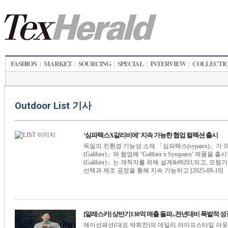
FASHION
MARKET
SOURCING
SPECIAL
INTERVIEW
COLLECTI
|
|
|
|
|
Outdoor List 기사
‘심파텍스X갈리비에’ 지속 가능한 협업 컬렉션 출시
독일의 친환경 기능성 소재 「심파텍스(sypatex)」가
(Galibier)」와 협업해 ‘Galibier x Sympatex’
(Galibier)」는 개척자를 위해 설계&#8203;되고,
선택과 제조 공정을 통해 지속 가능하고 [2025-09-19]
[알래스카] 상반기130억 매출 돌파...전년대비 폭발적 성
에이션패션(대표 박희찬)의 데일리 라이프스타일 아웃도