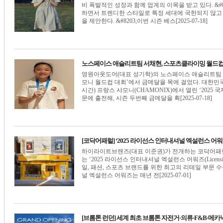
비 폭발적인 성장과 함께 업계의 이목을 받고 있다. &
하면서 트렌디한 스타일로 특정 세대에 국한되지 않고 
을 제안한다. &#8203;이번 시즌 베스[2025-07-18]
노스페이스 애슬리트팀 서채현, 스포츠클라이밍 월드컵
영원아웃도어(대표 성기학)의 노스페이스 애슬리트팀 소속
모니 월드컵 대회’에서 금메달을 목에 걸었다. 대한민
시간) 프랑스 샤모니(CHAMONIX)에서 열린 ‘2025 
문에 출전해, 시즌 두번째 금메달을 획[2025-07-18]
[코닥어패럴] ‘2025 라이선스 인터내셔널 엑설런스 어
하이라이트브랜즈(대표 이준권)가 전개하는 코닥어패럴
는 ‘2025 라이선스 인터내셔널 엑설런스 어워즈(Licensing In
일, 패션, 스포츠 브랜드를 위한 최고의 리테일 부문 
널 엑설런스 어워즈는 매년 전[2025-07-01]
[브롬톤 런던] 세계 최초 브롬톤 자전거·의류·F&B·메