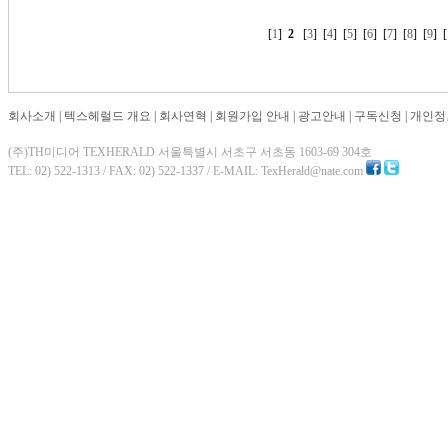
[
1
]
2
[
3
] [
4
] [
5
] [
6
] [
7
] [
8
] [
9
] [
회사소개
|
텍스헤럴드 개요
|
회사연혁
|
회원가입 안내
|
광고안내
|
구독신청
|
개인정
(주)TH미디어 TEXHERALD 서울특별시 서초구 서초동 1603-69 304호
TEL: 02) 522-1313 / FAX: 02) 522-1337 / E-MAIL: TexHerald@nate.com