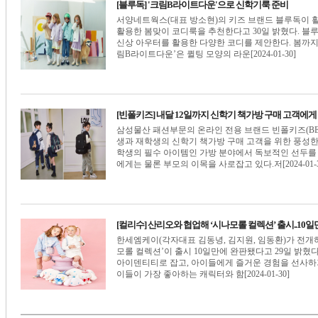
[블루독] '크림B라이트다운'으로 신학기룩 준비
서양네트웍스(대표 방소현)의 키즈 브랜드 블루독이 활기
활용한 봄맞이 코디룩을 추천한다고 30일 밝혔다. 블
신상 아우터를 활용한 다양한 코디를 제안한다. 봄까지
림B라이트다운’은 퀼팅 모양의 라운[2024-01-30]
[빈폴키즈] 내달 12일까지 신학기 책가방 구매 고객에게
삼성물산 패션부문의 온라인 전용 브랜드 빈폴키즈(BEAN
생과 재학생의 신학기 책가방 구매 고객을 위한 풍성한
학생의 필수 아이템인 가방 분야에서 독보적인 선두를
에게는 물론 부모의 이목을 사로잡고 있다.저[2024-01-3
[컬리수] 산리오와 협업해 ‘시나모롤 컬렉션’ 출시..10일
한세엠케이(각자대표 김동녕, 김지원, 임동환)가 전개
모롤 컬렉션’이 출시 10일만에 완판됐다고 29일 밝혔다
아이덴티티로 잡고, 아이들에게 즐거운 경험을 선사하기
이들이 가장 좋아하는 캐릭터와 함[2024-01-30]