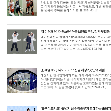
라인업을 한층 강화한 ‘조던 키즈’의 신제품을 선보였다. 
고 디자인이 돋보이는 시그니처 제품으로, 매년 완판
운 반응에 주목한 플레이키즈-프[2024-05-18]
[에이션패션] ‘더영스터’ 단독 브랜드 론칭, 힘찬 첫걸음
에이션패션의 폴햄키즈(POLHAM KIDS)가 주니어 라인
신세계센텀시티 팝업으로 첫 시작을 알린 '더영스터'는 
의 오픈을 확정한데 이어 하반기 14개점 오픈을 목표로 
으로 선보인 신규 라인으로, 스포티[2024-03-30]
[한세엠케이] '나이키키즈' 신규 매장 2곳 연속 개점
패션기업 한세엠케이가 지난 해에 이어 ‘나이키키즈’ 
다. 한세엠케이는 기존 나이키키즈 매장에 대한 고객
접점을 강화하고 있다. 최근에는 오프라인을 통해 다
되고 있다. 이 같은 흐름에 맞춰 지난해[2024-03-30]
[블랙야크키즈] ‘줄넘기 선수 하준우와 함께하는 줄넘기