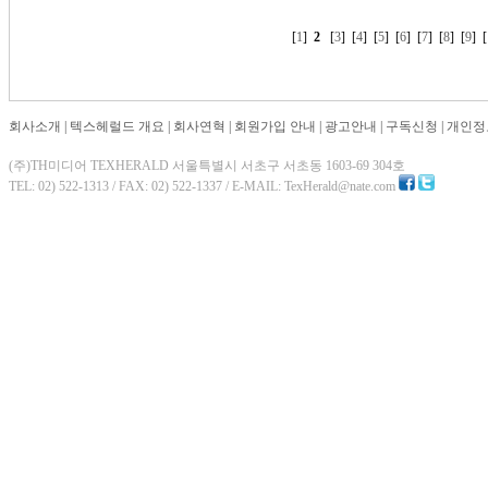
[
1
]
2
[
3
] [
4
] [
5
] [
6
] [
7
] [
8
] [
9
] [
회사소개
|
텍스헤럴드 개요
|
회사연혁
|
회원가입 안내
|
광고안내
|
구독신청
|
개인정
(주)TH미디어 TEXHERALD 서울특별시 서초구 서초동 1603-69 304호
TEL: 02) 522-1313 / FAX: 02) 522-1337 / E-MAIL: TexHerald@nate.com