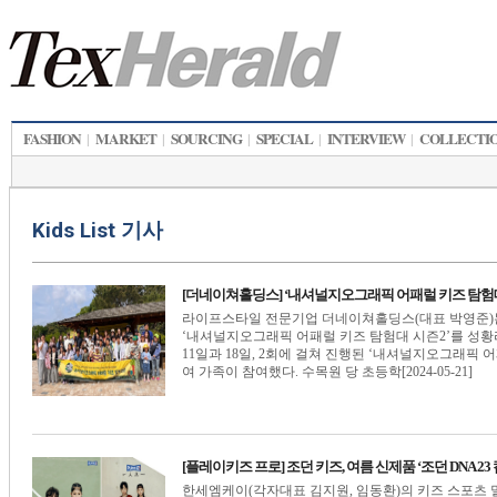
FASHION
MARKET
SOURCING
SPECIAL
INTERVIEW
COLLECTI
|
|
|
|
|
Kids List 기사
[더네이쳐홀딩스] ‘내셔널지오그래픽 어패럴 키즈 탐험대’
라이프스타일 전문기업 더네이쳐홀딩스(대표 박영준)
‘내셔널지오그래픽 어패럴 키즈 탐험대 시즌2’를 성황리
11일과 18일, 2회에 걸쳐 진행된 ‘내셔널지오그래픽 어
여 가족이 참여했다. 수목원 당 초등학[2024-05-21]
[플레이키즈 프로] 조던 키즈, 여름 신제품 ‘조던 DNA 23
한세엠케이(각자대표 김지원, 임동환)의 키즈 스포츠 