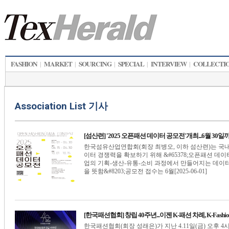
FASHION
MARKET
SOURCING
SPECIAL
INTERVIEW
COLLECTI
|
|
|
|
|
Association List 기사
[섬산련] '2025 오픈패션 데이터 공모전'개최...6월 30
한국섬유산업연합회(회장 최병오, 이하 섬산련)는 국
이터 경쟁력을 확보하기 위해 &#65378;오픈패션 데이터
업의 기획-생산-유통-소비 과정에서 만들어지는 데이터
을 뜻함&#8203;공모전 접수는 6월[2025-06-01]
[한국패션협회] 창립 40주년...이젠 K-패션 차례, K-Fashion, 
한국패션협회(회장 성래은)가 지난 4.11일(금) 오후 