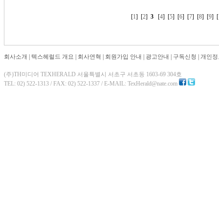
[
1
] [
2
]
3
[
4
] [
5
] [
6
] [
7
] [
8
] [
9
] [
회사소개
|
텍스헤럴드 개요
|
회사연혁
|
회원가입 안내
|
광고안내
|
구독신청
|
개인정
(주)TH미디어 TEXHERALD 서울특별시 서초구 서초동 1603-69 304호
TEL: 02) 522-1313 / FAX: 02) 522-1337 / E-MAIL: TexHerald@nate.com