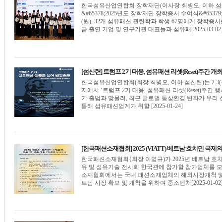
한국섬유산업연합회 장학재단(이사장 최병오, 이하 섬산
&#65378;2025년도 장학재단 장학증서 수여식&#6537
(원), 32개 섬유패션 관련학과 학생 67명에게 장학증
금 출연 기업 및 연구기관 대표들과 섬유패[2025-03-02
[섬산련] 트럼프 2기 대응, 섬유패션 리셋(Reset)주간 개
한국섬유산업연합회(회장 최병오, 이하 섬산련)는 2.3(월
지에서 ‘트럼프 2기 대응, 섬유패션 리셋(Reset)주간 
기 출범과 맞물려, 최근 글로벌 통상환경 변화가 우리
통해 섬유패션업계가 취할 [2025-01-24]
[한국패션소재협회] 2025 (VIATT) 베트남 호치민 국
한국패션소재협회{회장 이영규)가 2025년 베트남 호치민
유 및 섬유기술 전시회 한국관에 참가할 참가업체를 모
소재협회에서는 국내 패션소재업체의 해외시장개척 및 
트남 시장 확보 및 개척을 위하여 중소벤처[2025-01-02