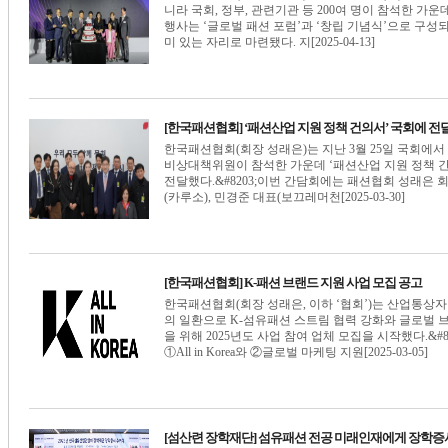
니라 국회, 정부, 관련기관 등 200여 명이 참석한 가
행사는 ‘글로벌 패션 포럼’과 ‘창립 기념식’으로 구성
미 있는 자리로 마련됐다. 지[2025-04-13]
[한국패션협회] ‘패션산업 지원 정책 건의서’ 국회에 전
한국패션협회(회장 성래은)는 지난 3월 25일 국회에
비상대책위원이 참석한 가운데 ‘패션산업 지원 정책 간담회
전달했다.&#8203;이번 간담회에는 패션협회 성래은 
(카루소), 민경준 대표(보끄레머천[2025-03-30]
[한국패션협회] K-패션 브랜드 지원 사업 모집 공고
한국패션협회(회장 성래은, 이하 ‘협회’)는 산업통
의 일환으로 K-섬유패션 스트림 협력 강화와 글로벌 
을 위해 2025년도 사업 참여 업체 모집을 시작했다.&#
①All in Korea와 ②글로벌 마케팅 지원[2025-03-05]
[섬산련 장학재단] 섬유패션 전공 미래인재에게 장학증