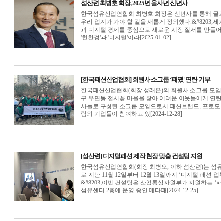
섬산련 최병호 회장, 2025년 을사년 신년사
한국섬유산업연합회 최병호 회장은 신년사를 통해 글로
우리 업계가 가야 할 길을 새롭게 정의했다.&#8203;
과 디지털 경제를 중심으로 새로운 시장 질서를 만들어
'친환경'과 '디지털'이라[2025-01-02]
[한국패션산업협회] 회원사 소그룹 ‘패떴’ 연탄 기부
한국패션산업협회(회장 성래은)의 회원사 소그룹 모임 ‘패
구 우면동 접시꽃 마을을 찾아 어려운 이웃들에게 연탄 6,
사들로 구성된 소그룹 모임으로서 패션브랜드, 프로모션, 
림의 기업들이 참여하고 있[2024-12-28]
[섬산련] 디지털패션 제작 현장 맞춤 컨설팅 지원
한국섬유산업연합회(회장 최병오, 이하 섬산련)는 섬
로 지난 11월 12일부터 12월 13일까지 ‘디지털 패션
&#8203;이번 컨설팅은 산업통상자원부가 지원하는 ‘
섬유센터 2층에 운영 중인 메타패[2024-12-25]