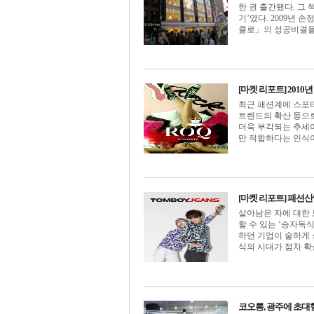
한 권 출간됐다. 그
기’였다. 2009년
클로」의 성공비결을 담
[마켓 리포트] 201
최근 패션계에 스포티
트렌드의 확산 등으로
더욱 부각되는 추세이
만 적합하다는 인식이 강
[마켓 리포트] 패션
살아남은 자에 대한
할 수 있는 ‘승자독
하던 기업이 숱하게 
식의 시대가 점차 확산되
코오롱, 광주에 초대형