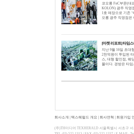
코오롱 FnC부문(대표
KOLON) 광주 직
1호 매장으로 기존 
오롱 광주 직영점은 아웃
[마켓 리포트] 타임스
지난 9월 16일 초
2천억원이 투입된 
스, 대형 할인점, 
몰이다. 경방은 타임스퀘
회사소개
|
텍스헤럴드 개요
|
회사연혁
|
회원가입 
(주)TH미디어 TEXHERALD 서울특별시 서초구 서초동
TEL: 02) 522-1313 / FAX: 02) 522-1337 / E-MAIL: T