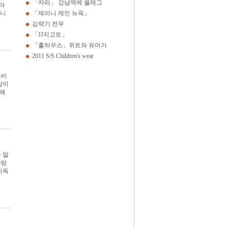
「자라」 강남역에 플래그
야
유니
「제이니 제인 뉴욕」
김락기 전무
「JJ지고트」
「홀하우스」위트와 유머가
2011 S/S Children's wear
소비
감이
닝에
 말
자랑
자독