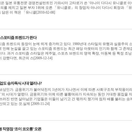
 책은 일본 유통전문 경영컨설턴트인 가와시마 고타로가 쓴 ‘야나이 다다시 유니클로 이
 손정의를 제치고 일본 부자 1위에 오른 「유니클로」의 창업자 야나이 다다시 회장과 「
은 이 책은 「유니클[2010-02-08]
0년 스포티즘 트렌드가 뜬다
즘 트렌드의 등장이 눈에 띄게 증가하고 있다. 1980년대 스타일의 유행과 실용주의 
 인해 눈길을 끌고 있는 스포티즘 트렌드는 최근 패딩 아웃터의 인기와 함께 그 존재
다. 과거 스포티즘 스타일은 캐주얼, 스포츠 브랜드의 영역 확장, 아동복 등 특정 조
했다면, 최근의 스[2009-12-14]
산업도 승자독식 시대 열리나?
 보상인가. 금융위기가 불어닥친지 1년여가 지나면서 이에 따른 사회구조적 부작용이라
식’의 시대가 열렸다. 금융위기와 이에 따른 불황여파가 지속되는 동안 거대한 몸집을 
쓰러진 반면 살아남은 기업들은 이들이 남기고 간 몫까지 챙기며 점차 배를 불리는 승
고 있는 것.실제 [2009-11-24]
 직영점 ‘조이 코오롱’ 오픈