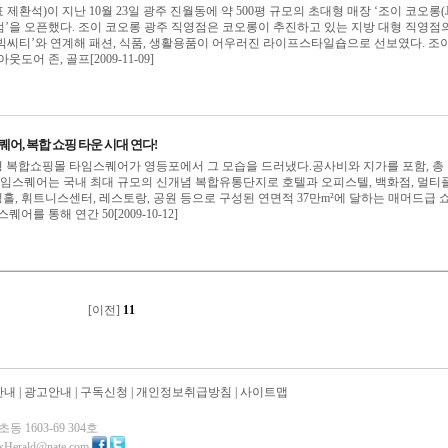
 제환석)이 지난 10월 23일 광주 진월동에 약 500평 규모의 초대형 매장 ‘조이 코오롱(
영점’을 오픈했다. 조이 코오롱 광주 직영점은 코오롱이 추진하고 있는 지방 대형 직영점
‘빅씨티’와 연계해 패션, 식품, 생활용품이 어우러진 라이프스타일숍으로 선보였다. 조
도어 존, 골프[2009-11-09]
퀘어, 복합 쇼핑 타운 시대 연다!
대형 복합쇼핑몰 타임스퀘어가 영등포에서 그 모습을 드러냈다.공사비와 지가를 포함, 총 
타임스퀘어는 국내 최대 규모의 신개념 복합유통단지로 호텔과 오피스텔, 백화점, 멀티
웨딩홀, 휘트니스센터, 레스토랑, 공원 등으로 구성된 연면적 37만m²에 달하는 매머드급 
어를 통해 연간 50[2009-10-12]
[이전]
11
안내
|
광고안내
|
구독신청
|
개인정보취급방침
|
사이트맵
 1603-69 304호
exHerald@nate.com