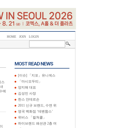
HOME
JOIN
LOGIN
MOST READ NEWS
[이슈] 「지포」유니섹스
「마시모두띠」
딩스
국내
양지해 대표
인수에
김성민 사장
한스 안데르손
2011 신규 브랜드, 수면 위
영국 백화점 ‘데벤함스’
위비스 「컬쳐콜」
하이브랜드 패션관 2층 여
책이