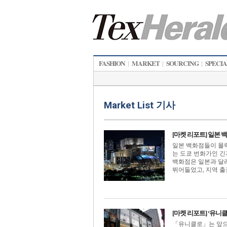
FASHION
MARKET
SOURCING
SPECI
|
|
|
Market List 기사
[마켓 리포트] 일본 
일본 백화점들이 몰락
는 도쿄 번화가인 
백화점은 일본과 달리
뛰어들었고, 지역 출점과
[마켓 리포트] ‘유니
「유니클로」는 앞으로