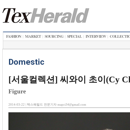
FASHION
MARKET
SOURCING
SPECIAL
INTERVIEW
COLLECTI
|
|
|
|
|
Domestic
[서울컬렉션] 씨와이 초이(Cy Cho
Figure
2014-03-22 | 텍스헤럴드 전문기자 mapci34@gmail.com