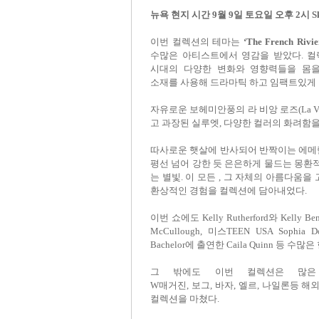
뉴욕 현지 시간
9
월
9
일 토요일 오후
2
시
S
이번 컬렉션의 테마는
‘The French Rivie
수많은 아티스트에서 영감을 받았다
.
컬
시대의 다양한 변화와 영향력들을
몸을
소재를
사용해 드라마틱 하고 임팩트있게
자유로운 보헤미안풍의 라 비앙 로즈
(La V
고 과장된 실루엣
,
다양한 컬러의 화려함
따사로운 햇살에 반사되어 반짝이는 에메
평선 넘어 강한 듯 은은하게 물드는 몽환
는 별빛
.
이 모든
,
그 자체의 아름다움을 
환상적인 경험을 컬렉션에 담아내었다
.
이번 쇼에도
Kelly Rutherford
와
Kelly Be
McCullough,
미스
TEEN USA Sophia Do
Bachelor
에 출연한
Caila Quinn
등 수많은
그 밖에도 이번 컬렉션은 많은
W
매거진
,
보그
,
바자
,
엘르
,
나일론등 해
컬렉션을 마쳤다
.