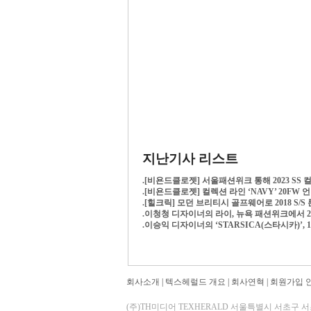
지난기사 리스트
.
[비욘드클로젯] 서울패션위크 통해 2023 SS 컬렉션
.
[비욘드클로젯] 컬렉션 라인 ‘NAVY’ 20F
.
[힐크릭] 모던 브리티시 골프웨어로 2018 S/
.
이청청 디자이너의 라이, 뉴욕 패션위크에서 20
.
이승익 디자이너의 ‘STARSICA(스타시카)’, 
회사소개
|
텍스헤럴드 개요
|
회사연혁
|
회원가입 
(주)TH미디어 TEXHERALD 서울특별시 서초구 서초동