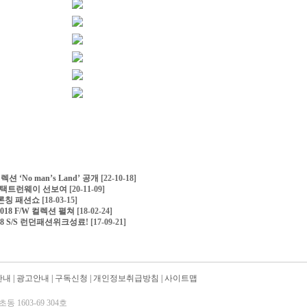
 ‘No man’s Land’ 공개
[22-10-18]
W 언택트런웨이 선보여
[20-11-09]
S 론칭 패션쇼
[18-03-15]
18 F/W 컬렉션 펼쳐
[18-02-24]
18 S/S 런던패션위크성료!
[17-09-21]
안내
|
광고안내
|
구독신청
|
개인정보취급방침
|
사이트맵
 1603-69 304호