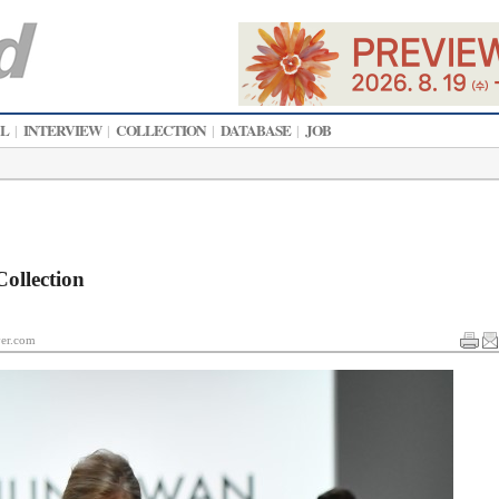
AL
INTERVIEW
COLLECTION
DATABASE
JOB
|
|
|
|
ollection
r.com