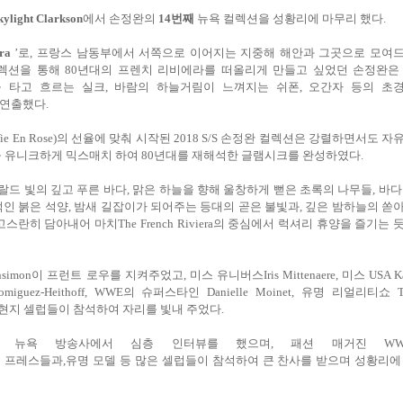
kylight Clarkson
에서 손정완의
14
번째
뉴욕 컬렉션을 성황리에 마무리 했다
.
ra
’
로
,
프랑스
남동부에서 서쪽으로 이어지는 지중해 해안과 그곳으로 모여
렉션을 통해
80
년대의 프렌치 리비에라를 떠올리게 만들고 싶었던 손정완은
 타고 흐르는 실크
,
바람의 하늘거림이 느껴지는 쉬폰
,
오간자 등의 초
 연출했다
.
ie En Rose)
의 선율에 맞춰
시작된
2018 S/S
손정완 컬렉션은 강렬하면서도 자
을
유니크하게 믹스매치 하여
80
년대를 재해석한 글램시크를 완성하였다
.
랄드 빛의 깊고 푸른 바다
,
맑은 하늘을 향해 울창하게 뻗은 초록의 나무들
,
바다
적인 붉은 석양
,
밤새 길잡이가 되어주는 등대의 곧은 불빛과
,
깊은 밤하늘의 쏟
고스란히 담아내어 마치
The French Riviera
의 중심에서
럭셔리 휴양을 즐기는 
nsimon
이 프런트 로우를 지켜주었고
,
미스 유니버스
Iris Mittenaere,
미스
USA K
miguez-Heithoff, WWE
의 슈퍼스타인
Danielle Moinet,
유명 리얼리티쇼
T
 현지 셀럽들이 참석하여 자리를 빛내 주었다
.
 뉴욕 방송사에서 심층 인터뷰를 했으며
,
패션 매거진
WW
외 프레스들과
,
유명 모델 등 많은 셀럽들이 참석하여 큰 찬사를 받으며 성황리에