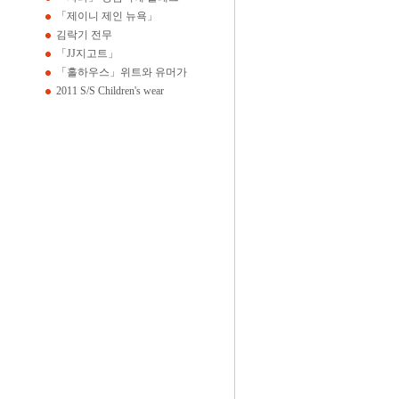
「제이니 제인 뉴욕」
김락기 전무
「JJ지고트」
「홀하우스」위트와 유머가
2011 S/S Children's wear