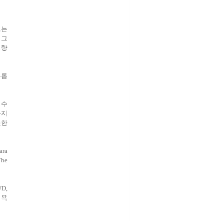
드는
 그
경량
유롭
 수
아지
듯한
ara
he
D,
 욕