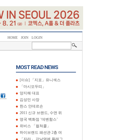
HOME
JOIN
LOGIN
MOST READ NEWS
[이슈] 「지포」유니섹스
「마시모두띠」
양지해 대표
김성민 사장
한스 안데르손
2011 신규 브랜드, 수면 위
영국 백화점 ‘데벤함스’
위비스 「컬쳐콜」
하이브랜드 패션관 2층 여
「자라」 강남역에 플래그