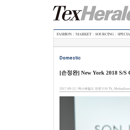
FASHION
MARKET
SOURCING
SPECI
|
|
|
Domestic
[손정완] New York 2018 S/S C
2017-09-12 | 텍스헤럴드 전문기자 Th_Media@nave