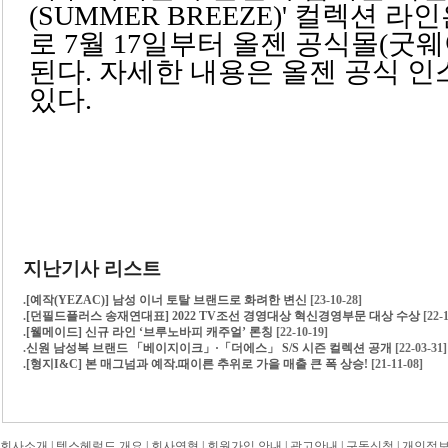
(SUMMER BREEZE)' 컬렉션 
로 7월 17일부터 올젠 공식몰(굿
된다. 자세한 내용은 올젠 공식 
있다.
지난기사 리스트
.
[예작(YEZAC)] 남성 이너 토탈 브랜드로 화려한 변신
[23-10-28]
.
[던필드플러스 송재연대표] 2022 TV조선 경영대상 혁신경영부문 대상 수상
[22-
.
[웰메이드] 신규 라인 ‘브루노바피 캐주얼’ 론칭
[22-10-19]
.
신원 남성복 브랜드 「베이지이크」·「더에스」 S/S 시즌 컬렉션 공개
[22-03-31]
.
[형지I&C] 본 매그넘과 예작.때이른 추위로 가을 매출 큰 폭 상승!
[21-11-08]
회사소개
|
텍스헤럴드 개요
|
회사연혁
|
회원가입 안내
|
광고안내
|
구독신청
|
개인정