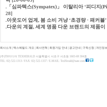
략
[26-06-05]
.
「심파텍스(Sympatex)」 이탈리아 ‘피디지(Pi
28]
.
아웃도어 업계, 봄 소비 겨냥 ‘초경량 · 패커블
.
다운의 계절, 세계 명품 다운 브랜드의 제품이 
회사소개
|
텍스헤럴드 개요
|
회사연혁
|
회원가입 안내
|
광고안내
|
구독신청
|
개인정
(주)TH미디어 TEXHERALD 서울특별시 서초구 서초동 1603-69 304호
TEL: 02) 522-1313 / FAX: 02) 522-1337 / E-MAIL: TexHerald@nate.com