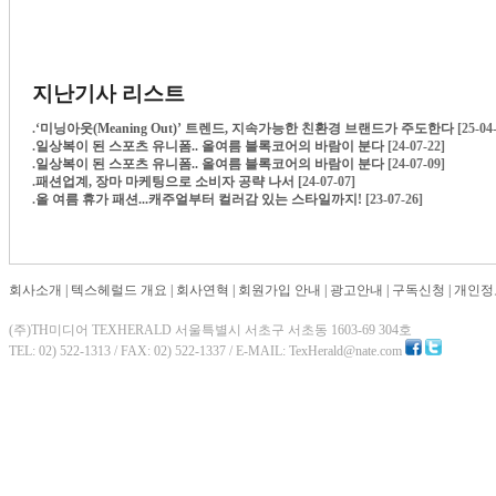
지난기사 리스트
.
‘미닝아웃(Meaning Out)’ 트렌드, 지속가능한 친환경 브랜드가 주도한다
[25-04
.
일상복이 된 스포츠 유니폼.. 올여름 블록코어의 바람이 분다
[24-07-22]
.
일상복이 된 스포츠 유니폼.. 올여름 블록코어의 바람이 분다
[24-07-09]
.
패션업계, 장마 마케팅으로 소비자 공략 나서
[24-07-07]
.
올 여름 휴가 패션...캐주얼부터 컬러감 있는 스타일까지!
[23-07-26]
회사소개
|
텍스헤럴드 개요
|
회사연혁
|
회원가입 안내
|
광고안내
|
구독신청
|
개인정
(주)TH미디어 TEXHERALD 서울특별시 서초구 서초동 1603-69 304호
TEL: 02) 522-1313 / FAX: 02) 522-1337 / E-MAIL: TexHerald@nate.com