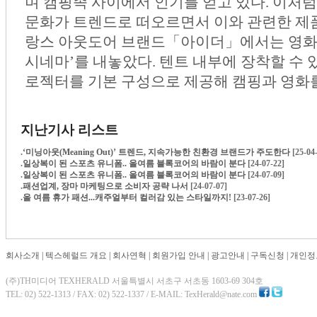
며 캠핑족 사이에서 인기를 얻고 있다. 이처
문화가 트렌드로 떠오르면서 이와 관련한 제품
랑스 아웃도어 브랜드「아이더」에서는 영화 
시네마’를 내놓았다. 텐트 내부에 장착할 수 
로젝터를 기본 구성으로 제공해 캠핑과 영화를
지난기사 리스트
.
‘미닝아웃(Meaning Out)’ 트렌드, 지속가능한 친환경 브랜드가 주도한다
[25-04
.
일상복이 된 스포츠 유니폼.. 올여름 블록코어의 바람이 분다
[24-07-22]
.
일상복이 된 스포츠 유니폼.. 올여름 블록코어의 바람이 분다
[24-07-09]
.
패션업계, 장마 마케팅으로 소비자 공략 나서
[24-07-07]
.
올 여름 휴가 패션...캐주얼부터 컬러감 있는 스타일까지!
[23-07-26]
회사소개
|
텍스헤럴드 개요
|
회사연혁
|
회원가입 안내
|
광고안내
|
구독신청
|
개인정
(주)TH미디어 TEXHERALD 서울특별시 서초구 서초동 1603-69 304호
TEL: 02) 522-1313 / FAX: 02) 522-1337 / E-MAIL: TexHerald@nate.com