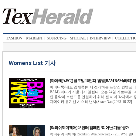
FASHION
MARKET
SOURCING
SPECIAL
INTERVIEW
COLLECTI
|
|
|
|
|
Womens List 기사
[아페쎄(A.P.C.)] 글로벌 16번째 ‘밤밤(BAM BAM)파티’ 
아이디룩(대표 김재풍)에서 전개하는 프랑스 컨템포러리 브
BAM) 파티가 서울에서 열린다. 오는 24일 가로수길
인 음악과 브랜드를 연결하기 위해 전 세계 각지에서 정기
자메이카 뮤지션 시스터 낸시(Sister Nan[2023-10-22]
[락피쉬웨더웨어] 23윈터 캠페인 ‘피어난 겨울’ 공개
락피쉬웨더웨어(Rockfish Weatherwear)가 23FW의 