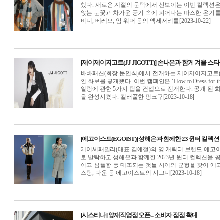
했다. 새로운 계절의 문턱에서 선보이는 이번 컬렉션은
앉는 눈꽃과 차가운 공기 속에 피어나는 따스한 온기
비니, 베레모, 암 워머 등의 액세서리를[2023-10-22]
[제이제이지고트(JJ JIGOTT)] 손나은과 함게 겨울 스
바바패션(회장 문인식)에서 전개하는 제이제이지고트(JJ J
인 화보를 공개했다. 이번 캠페인은 ‘How to Dress for 
일링에 관한 5가지 팁을 컨셉으로 전개한다. 공개 된 
을 완성시켰다. 컬러풀한 핑크구[2023-10-18]
[에고이스트(EGOIST)] 성해은과 함께한 23 윈터 컬렉션
제이씨패밀리(대표 김예철)의 영 캐릭터 브랜드 에고이
로 발탁하고 성해은과 함께한 2023년 윈터 컬렉션을 공
이고 심플함 등 대조되는 것들 사이의 균형을 찾아 에
스탕, 다운 등 에고이스트의 시그니[2023-10-18]
[시스티나] 양재직영점 오픈... 소비자 접점 확대