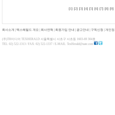
[
1
] [
2
] [
3
] [
4
] [
5
] [
6
] [
7
] [
8
] [
9
회사소개
|
텍스헤럴드 개요
|
회사연혁
|
회원가입 안내
|
광고안내
|
구독신청
|
개인정
(주)TH미디어 TEXHERALD 서울특별시 서초구 서초동 1603-69 304호
TEL: 02) 522-1313 / FAX: 02) 522-1337 / E-MAIL: TexHerald@nate.com