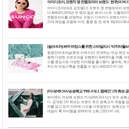
아이디조이, 프렌치 영 컨템포러리 브랜드 '썬쿠(SUNCOO
아이디조이(대표 김만열)가 프렌치 영 컨템포러리 브랜드 
다.&#8203;2010년 두 명의 젊은 패셔니스트 '스텔라(S
컨템포러리를 표방하는 프랑스 디자이너 브랜드이다. &
25개 매장을 포함해 미국, 홍콩 등 전 세계 30[2023-09-0
[숲(SOUP)] 써머 바캉스를 위한 스타일리시 ‘비치타월
동광인터내셔날(회장 이재수)이 전개하는 여성 패션 브랜
함께 다양한 프로모션을 진행한다.&#8203;올 여름
스를 중심으로 다양한 아이템을 출시했다. 플라워, 체
무드의 바캉스룩을 연출할 수 있다.&#[2023-07-24]
[미샤(MICHAA)] 송혜교 ‘PRE-FALL 캠페인’ 2차 화보 
하이엔드 여성복 브랜드 미샤(MICHAA)가 뮤즈 송혜교와
다. 공개된 2차 화보는 브랜드 뮤즈 송혜교의 계절을
라를 담고 있어 단번에 시선을 사로잡았다. 송혜교는
데일리 룩 아이템을 완벽하게 소화, [2023-07-24]