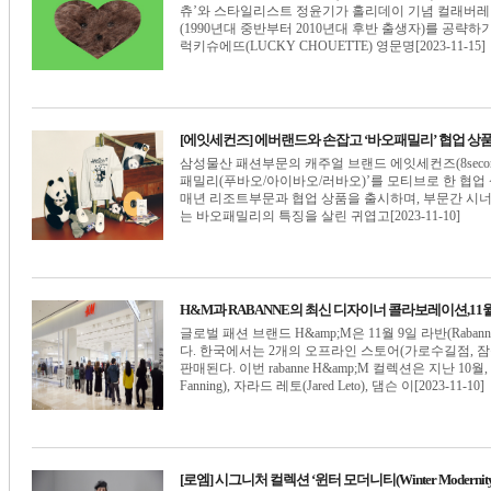
츄’와 스타일리스트 정윤기가 홀리데이 기념 컬래버레이
(1990년대 중반부터 2010년대 후반 출생자)를 공략하기
럭키슈에뜨(LUCKY CHOUETTE) 영문명[2023-11-15]
[에잇세컨즈] 에버랜드와 손잡고 ‘바오패밀리’ 협업 상
삼성물산 패션부문의 캐주얼 브랜드 에잇세컨즈(8seco
패밀리(푸바오/아이바오/러바오)’를 모티브로 한 협업
매년 리조트부문과 협업 상품을 출시하며, 부문간 시
는 바오패밀리의 특징을 살린 귀엽고[2023-11-10]
H&M과 RABANNE의 최신 디자이너 콜라보레이션,11
글로벌 패션 브랜드 H&amp;M은 11월 9일 라반(Rabann
다. 한국에서는 2개의 오프라인 스토어(가로수길점, 잠
판매된다. 이번 rabanne H&amp;M 컬렉션은 지난 1
Fanning), 자라드 레토(Jared Leto), 댐슨 이[2023-11-10]
[로엠] 시그니처 컬렉션 ‘윈터 모더니티(Winter Modernity