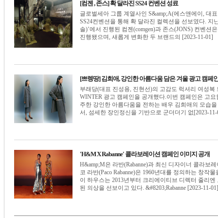
[컴젠 , 존스] 확 달라진 SS24 컨벤션 성료
글로벌세아 그룹 계열사인 S&amp;A(에스앤에이, 대표 조
SS24컨벤션을 통해 확 달라진 컬렉션을 선보였다. 지난
솔)’에서 진행된 컴젠(comgen)과 존스(JONS) 컨
진행됐으며, 새롭게 변화한 두 브랜드의 [2023-11-01]
[쁘렝땅] 김희애, 강인한 아름다움 담은 겨울 광고 캠페
부래당(대표 진성용, 진현선)의 고감도 럭셔리 여성복 브
WINTER 광고 캠페인을 공개했다.이번 캠페인은 고요
주한 강인한 아름다움을 전하는 배우 김희애의 모습을
서, 섬세한 장인정신을 기반으로 군더더기 없[2023-11-0
'H&M X Rabanne' 콜라보레이션 캠페인 이미지 공개
H&amp;M은 라반(Rabanne)과 최신 디자이너 콜라
코 라반(Paco Rabanne)은 1960년대를 정의하는 
이 하우스는 2013년부터 크리에이티브 디렉터 줄리엔 도세나
된 의상을 선보이고 있다. &#8203;Rabanne [2023-11-01