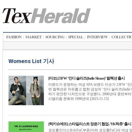
FASHION
MARKET
SOURCING
SPECIAL
INTERVIEW
COLLECTI
|
|
|
|
|
Womens List 기사
[미쏘] 23FW ‘인디 슬리즈(Indie Sleaze)’ 컬렉션 출시
이랜드가 운영하는 여성 SPA 브랜드 미쏘가 23FW ‘인디 슬리
번 컬렉션은 자유롭고 힙한 감성의 ‘인디 슬리즈(Indie 
하기 편안한 디자인으로 구성됐다. 2000년대 중반부터 약
시멀리즘 문화와 1990년대 [2023-11-15]
[럭키슈에뜨] 스타일리스트 정윤기 협업..’YK럭츄’ 출시
코오롱인더스트리FnC부문(이하 코오롱FnC)의 여성 영