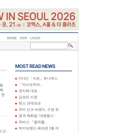
HOME
JOIN
LOGIN
MOST READ NEWS
[이슈] 「지포」유니섹스
「마시모두띠」
명동
 체
양지해 대표
 전
김성민 사장
한스 안데르손
2011 신규 브랜드, 수면 위
영국 백화점 ‘데벤함스’
위비스 「컬쳐콜」
하이브랜드 패션관 2층 여
 22