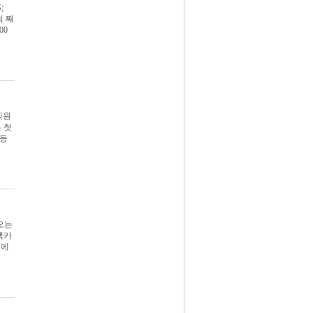
;
회 째
00
직원
 첫
 등
 오는
맥카
계에