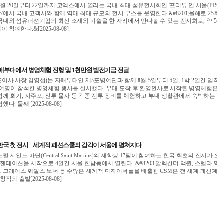
월 20일부터 22일까지 코엑스에서 열리는 국내 최대 섬유전시회인 '프리뷰 인 서울(PIS
ul) 2025'에서 국내 고객사와 함께 역대 최대 규모의 전시 부스를 운영한다.&#8203;올해로 25
5는 국내외 섬유패션기업의 최신 소재와 기술을 한 자리에서 만나볼 수 있는 전시회로, 약 5
이 참여한다.&[2025-08-08]
매부대에서 병영체험 진행 및 1천만원 발전기금 전달
사 사장 김영섭)는 자매부대인 제5포병여단과 함께 8월 5일부터 6일, 1박 2일간 임
0여명이 참석한 병영체험 행사를 실시했다. 부대 도착 후 환영인사로 시작된 병영체험은
께 화기, 자주포, 전투 물자 등 각종 전투 장비를 체험하고 부대 생활관에서 숙박하는
. 둘째 [2025-08-08]
한국 첫 전시 – 세계적 패션스쿨의 감각이 서울에 펼쳐지다
세인트 마틴(Central Saint Martins)의 재학생 17팀이 참여하는 한국 최초의 전시가
레젠테이션을 시작으로 4일간 서울 한남동에서 열린다. &#8203;알렉산더 맥퀸, 스텔라 
리고 그레이스 웨일스 보너 등 수많은 세계적 디자이너들을 배출한 CSM은 전 세계 패션
작의 출발[2025-08-08]