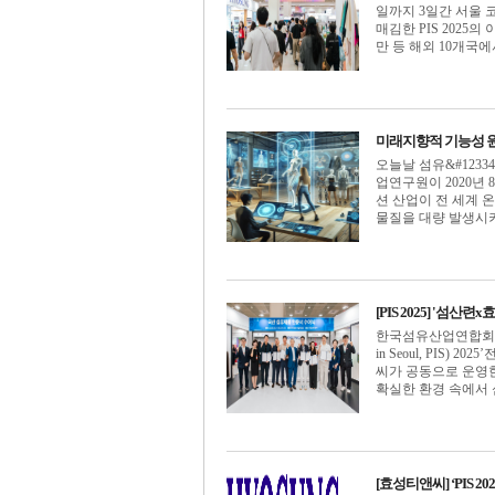
일까지 3일간 서울 
매김한 PIS 2025의
만 등 해외 10개국에서 
미래지향적 기능성 
오늘날 섬유&#123
업연구원이 2020년 
션 산업이 전 세계 온
물질을 대량 발생시키는 
[PIS 2025] '섬산련
한국섬유산업연합회(회장
in Seoul, PI
씨가 공동으로 운영한 &#
확실한 환경 속에서 섬유
[효성티앤씨] ‘PIS 