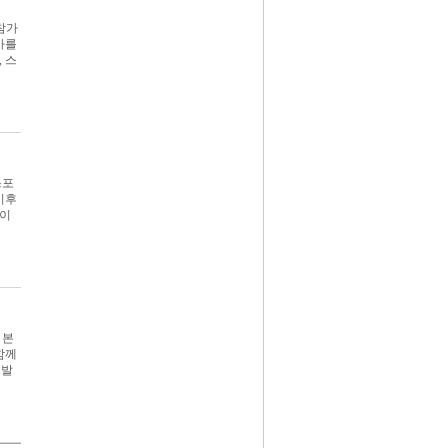
 참가
사를
 스
스포
기후
울이
 본
함께
 발