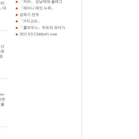
「자라」 강남역에 플래그
자리
, 대
「제이니 제인 뉴욕」
김락기 전무
「JJ지고트」
「홀하우스」위트와 유머가
2011 S/S Children's wear
 산
;패
오염
ew
티앤
 불