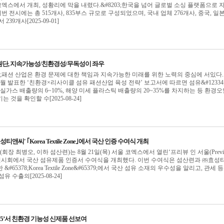
코엑스에서 개최, 성황리에 막을 내렸다.&#8203;한국을 넘어 글로벌 소싱 플랫폼으로 
 이번 전시에는 총 515개사, 835부스 규모로 구성되었으며, 국내 업체 276개사, 중국, 일본
239개사[2025-09-01]
원단, 지속가능성/친환경성/무독성이 좌우
34;패션 산업은 환경 문제에 대한 책임과 지속가능한 미래를 위한 노력의 중심에 서있다.
8월 발표한 ‘친환경×리사이클 섬유 패션산업 육성 전략’ 보고서에 따르면 섬유&#12334
실가스 배출량의 6~10%, 해양 미세 플라스틱 배출량의 20~35%를 차지하는 등 환경
것을 확인할 수[2025-08-24]
x효성티앤씨' ｢Korea Textile Zone｣에서 국산 인증 수여식 개최
 최병오, 이하 섬산련)는 8월 21일(목) 서울 코엑스에서 열린‘프리뷰 인 서울(Previ
S) 2025’전시회에서 국산 섬유제품 인증서 수여식을 개최했다. 이번 수여식은 섬산련과 ㈜효성
65378;Korea Textile Zone&#65379;에서 국산 섬유 소재의 우수성을 알리고, 관세 등
 수출의[2025-08-24]
2025’서 친환경 기능성 신제품 선보여