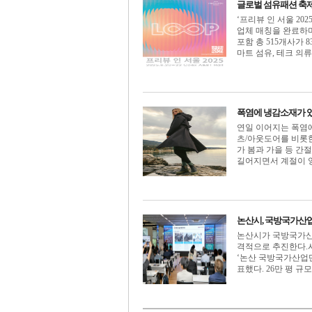
글로벌 섬유패션 축제‘P
‘프리뷰 인 서울 2025
업체 매칭을 완료하며,
포함 총 515개사가
마트 섬유, 테크 의류, 
폭염에 냉감소재가 
연일 이어지는 폭염
츠/아웃도어를 비롯한
가 봄과 가을 등 간
길어지면서 계절이 양극
논산시, 국방국가산업
논산시가 국방국가산
격적으로 추진한다.
‘논산 국방국가산업단
표했다. 26만 평 규모