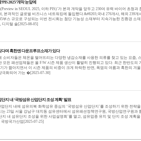
IS 2025’개막 눈앞에
(Preview in SEOUL 2025, 이하 PIS)’가 본격 개막을 앞두고 230여 유력 바이어 초청과
 본격적인 글로벌 비즈니스 네트워킹에 돌입했다.&#8203;국내 276개사, 해외 239개
 835부스 규모로 구성되는 이번 전시회는 첨단 기능성 소재부터 지속가능한 친환경 소재,
디지털 솔[2025-08-05]
있다며 혹한엔 다운프루프소재가 있다
에 소비자들은 체온을 떨어뜨리는 다양한 냉감소재를 사용한 의류를 찾고 있는 요즘, 
 모든 패션업체들은 올 F/W 시즌 제품 생산이 활발히 진행되고 있다. 최근 한반도의 
절기가 짦아지면서 이 시즌 제품의 비중이 크게 하락한 반면, 폭염의 여름과 혹한의 겨
화되어 가는 �[2025-07-30]
단지 내 ‘국방섬유 산업단지 조성 계획’ 발표
업단지 내에 섬유의복·화학섬유 중심의 ‘국방섬유 산업단지’를 조성하기 위한 전략을
시는 23일 서울 강남구 대치동 섬유센터에서 섬유패션정책연구원, 국방산업연구원과 
지 내 섬유단지 조성을 위한 사업설명회’를 열고, 섬유업종 유치 및 단지 조성 계획을
 국방국가산업[2025-07-25]