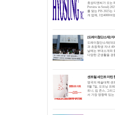
효성티앤씨가 오는 8
Preview in Seo
를 맞는 PIS 202
개 업체, 1만4000여명
[도레이첨단소재] 자
도레이첨단소재(대표이
과 초등학생 자녀 4
날에는 부대소개와 함
다양한 군생활을 경험했다
센트럴 세인트 마틴 
영국의 예술대학 센트럴 
8월 7일, 오프닝 프
트니, 킴 존스, 그
서 가장 영향력 있는 창