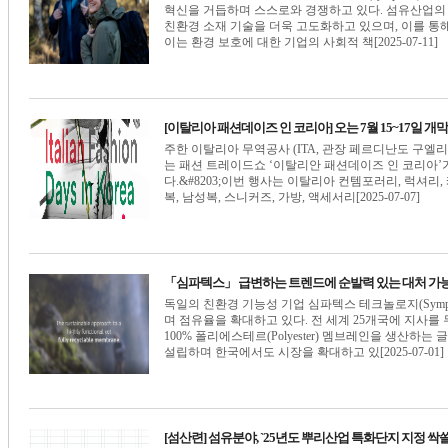
혁신을 거듭하며 스스로와 경쟁하고 있다. 섬유산업의
친환경 소재 기술을 더욱 고도화하고 있으며, 이를 통해
이는 환경 보호에 대한 기업의 사회적 책[2025-07-11]
[이탈리아 패션데이즈 인 코리아] 오는 7월 15~17일 개막
주한 이탈리아 무역공사 (ITA, 관장 페르디난도 구엘리)와 이
는 패션 트레이드쇼 ‘이탈리안 패션데이즈 인 코리아’가 
다.&#8203;이번 행사는 이탈리아 컨템포러리, 럭셔리,
복, 남성복, 스니커즈, 가방, 액세서리[2025-07-07]
「심파텍스」 급변하는 트렌드에 순발력 있는 대처 가
독일의 친환경 기능성 기업 심파텍스 테크놀로지(Sympate
며 점유율을 확대하고 있다. 전 세계 25개국에 지사
100% 폴리에스테르(Polyester) 멤브레인을 생산하
설립하며 한국에서도 시장을 확대하고 있[2025-07-01]
[섬산련] 섬유분야, `25년도 뿌리산업 특화단지 지정 싹