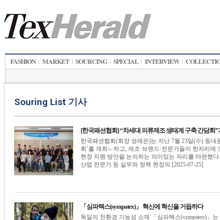
FASHION
MARKET
SOURCING
SPECIAL
INTERVIEW
COLLECTI
|
|
|
|
|
Souring List 기사
[한국패션협회] “차세대 의류제조 생태계 구축 간담회
한국패션협회(회장 성래은)는 지난 7월 23일(수) 
회’를 개최ㄴ하고, 제조·브랜드·전문가들이 한자리에 
현장 지원 방안을 논의하는 의미있는 자리를 마련했다.&
산업 전문가 등 실무와 정책 현장의 [2025-07-25]
「심파텍스(sympatex)」 혁신에 혁신을 거듭하다
독일의 친환경 기능성 소재 「심파텍스(sympatex)