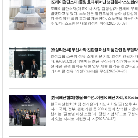
[도레이첨단소재] 쿨링 효과 뛰어난 냉감원사 ‘스노렌(SNO
도레이첨단소재(대표이사 사장 김영섭)가 인체에 무해한 
발했다고 밝혔다. 스노렌은 열전도율이 높아 냉감성이
켜 즉각적인 쿨링 효과를 제공한다. 스노렌을 적용한 제
수 있다. 스노렌은 내오염성이 뛰어[2025-05-09]
[효성티앤씨] 무신사와 친환경 패션 제품 관련 업무협약
효성그룹 소속의 섬유 소재 전문 기업 효성티앤씨가 패
다. &#8203;효성티앤씨는 최근 무신사가 전개하는
션 제품 관련 협력을 위한 업무 제휴 협약을 맺었다고 2
리사이클 섬유 ‘리젠’(regen)을 무신[2025-04-26]
[한국패션협회] 창립 40주년...이젠 K-패션 차례, K-Fashion, 
한국패션협회(회장 성래은)가 지난 4.11일(금) 오후 
니라 국회, 정부, 관련기관 등 200여 명이 참석한 가
행사는 ‘글로벌 패션 포럼’과 ‘창립 기념식’으로 구성
미 있는 자리로 마련됐다. 지[2025-04-13]