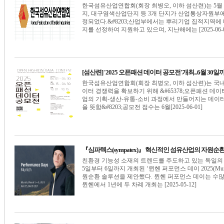
한국섬유산업연합회(회장 최병오, 이하 섬산련)는 5
지, 대구염색산업단지 등 3개 단지가 산업통상자원부에서
정되었다.&#8203;산업부에서는 뿌리기업 집적지역에
지를 선정하여 지원하고 있으며, 지난해에는 [2025-06-0
[섬산련] '2025 오픈패션 데이터 공모전'개최...6월 30
한국섬유산업연합회(회장 최병오, 이하 섬산련)는 국
이터 경쟁력을 확보하기 위해 &#65378;오픈패션 데이터
업의 기획-생산-유통-소비 과정에서 만들어지는 데이터
을 뜻함&#8203;공모전 접수는 6월[2025-06-01]
『심파텍스(sympatex)』 혁신적인 섬유산업의 자원순
친환경 기능성 소재의 트렌드를 주도하고 있는 독일의 심파텍스 
5일부터 6일까지 개최된 ‘뮌헨 퍼포먼스 데이 2025(Munich
원순환 솔루션을 제안했다. 뮌헨 퍼포먼스 데이는 수
뮌헨에서 1년에 두 차례 개최는 [2025-05-12]