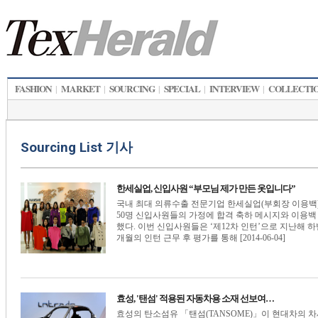
FASHION
MARKET
SOURCING
SPECIAL
INTERVIEW
COLLECTI
|
|
|
|
|
Sourcing List 기사
한세실업, 신입사원 “부모님 제가 만든 옷입니다”
국내 최대 의류수출 전문기업 한세실업(부회장 이용백)은
50명 신입사원들의 가정에 합격 축하 메시지와 이용백
했다. 이번 신입사원들은 ‘제12차 인턴’으로 지난해 하
개월의 인턴 근무 후 평가를 통해 [2014-06-04]
효성, '탠섬' 적용된 자동차용 소재 선보여…
효성의 탄소섬유 「탠섬(TANSOME)」이 현대차의 