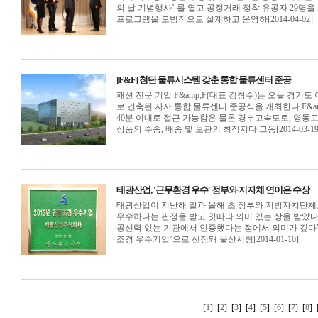
의 날 기념행사’ 를 열고 공정거래 정착 유공자 29명
프로그램을 모범적으로 설계하고 운영하[2014-04-02]
[F&F] 첨단 물류시스템 갖춘 통합 물류센터 준공
패션 전문 기업 F&amp;F(대표 김창수)는 오늘 경기도 
로 건축된 자사 통합 물류센터 준공식을 개최한다.F&a
40분 이내로 접근 가능함은 물론 경부고속도로, 영동
상품의 수송, 배송 및 보관의 최적지다.그동[2014-03-19
태광산업, '근무환경 우수' 정부와 지자체 연이은 수상
태광산업이 지난해 말과 올해 초 정부와 지방자치단체
우수하다는 판정을 받고 잇따라 의미 있는 상을 받았다.
공신력 있는 기관에서 인증했다는 점에서 의미가 깊다”고
조경 우수기업’으로 선정돼 울산시청[2014-01-10]
[
1
] [
2
] [
3
] [
4
] [
5
] [
6
] [
7
] [
8
] 