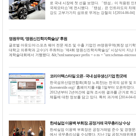
로 국내 시장에 첫 선을 보였다. 「탠섬」이 적용된 인트
국제모터쇼’에 전시됐다. 「탠섬」은 인트라도의 차체프
강도 고부가가치 섬유로 무게는 강철의 1/[2014-06-04]
영원무역, ‘영원신진학자학술상’ 후원
글로벌 아웃도어/스포츠 웨어 전문 제조 및 수출 기업인 ㈜영원무역(회장 성기학
대학교 의류학과 교수)가 주최하는 ‘제4회 영원신진학자학술상’ 시상식이 지난 
계학술대회에서 거행됐다. &lt;?xml:namespace prefix = o ns = "urn:schemas-microsoft-
코리아텍스타일 오픈 - 국내 섬유생산기업 한곳에
한국섬유산업연합회(회장 노희찬)는 전국의 섬유 및 
(koreatextile.org)’ 홈페이지를 4월 1일부터 오
2012년부터 2년여간에 걸쳐 조사된 결과를 근거로 하고
체들에 대한 정보를 담고 있다. 특히 과거에 [2014-04-0
한세실업 이용백 부회장, 공정거래 국무총리상 수상
한세실업 이용백 부회장은 공정거래법 준수 및 경쟁문화
에서 국무총리상을 수상했다. 지난 1일 공정거래위원