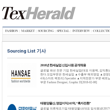
FASHION
MARKET
SOURCING
SPECIAL
INTERVIEW
COLLECTI
|
|
|
|
|
Sourcing List 기사
2018년 한세실업 신입사원 공개채용
글로벌 패션 전문 기업 한세실업(대표 이용백, 김익환)은
한다.모집부문은 한세실업 ▲수출부 해외영업 ▲경영일반 
4.0(스마트 팩토리) Specialist ▲지역전문가 부문 
부문 Fashion Designer, Graphic D[2018-02-08]
태평양물산, 영업이익243억, “흑자전환”
글로벌 의류제조기업 태평양물산(대표 임석원)은201