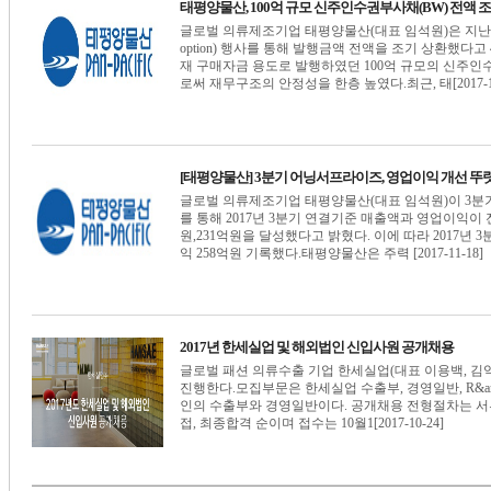
태평양물산, 100억 규모 신주인수권부사채(BW) 전액 
글로벌 의류제조기업 태평양물산(대표 임석원)은 지난 6
option) 행사를 통해 발행금액 전액을 조기 상환했
재 구매자금 용도로 발행하였던 100억 규모의 신주인
로써 재무구조의 안정성을 한층 높였다.최근, 태[2017-12
[태평양물산] 3분기 어닝서프라이즈, 영업이익 개선 뚜
글로벌 의류제조기업 태평양물산(대표 임석원)이 3분
를 통해 2017년 3분기 연결기준 매출액과 영업이익이 전년
원,231억원을 달성했다고 밝혔다. 이에 따라 2017년 
익 258억원 기록했다.태평양물산은 주력 [2017-11-18]
2017년 한세실업 및 해외법인 신입사원 공개채용
글로벌 패션 의류수출 기업 한세실업(대표 이용백, 김익
진행한다.모집부문은 한세실업 수출부, 경영일반, R&a
인의 수출부와 경영일반이다. 공개채용 전형절차는 서류전
접, 최종합격 순이며 접수는 10월1[2017-10-24]