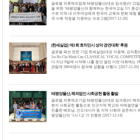
글로벌 의류제조업체 태평양물산(대표 임석원)이 22
을 위한 ‘태평양물산과 함께하는 한국어교실 3기 종강
구로 지역 내 이주여성에게 한국어 교육과 문화 체험 
국 사회 적응을 지원하는 프로그램[2017-12-26]
[한세실업] ‘제1회 호치민시 성악 경연대회’ 후원
글로벌 패션 전문 기업 한세실업(대표 이용백, 김익환)이
1st Ho Chi Minh City CLASSICAL VOCAL C
다.지난 9일에 시작해 나흘 동안 열린 이번 대회에는 1
관람객 200여명이 참석해 성황을 이뤘다. [2017-12-20]
태평양물산, 해외법인 사회공헌 활동 활발
글로벌 의류제조기업 태평양물산(대표 임석원)이 해외
현지 사회공헌 활동으로 인근지역 학교와 자매결연을 맺
진출한 베트남, 인도네시아 등 지역 사회와 공존하기 위
평양물산의 ‘1사 1교’가 진행된 [2017-12-14]