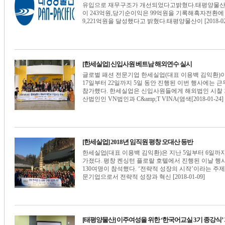
유입으로 재무구조가 개선되었다고밝혔다.태평양물산은 5
이 243억원,당기순이익은 99억원을 기록해흑자전환에 
9,221억원을 달성했다고 밝혔다.태평양물산이 [2018-02-
[한세실업] 신입사원 베트남 해외연수 실시
글로벌 패션 전문기업 한세실업(대표 이용백 김익환)이
17일부터 22일까지 5일 동안 진행된 이번 행사에는
참가했다. 한세실업은 신입사원들에게 해외법인 시찰 
산법인인 VN법인과 C&amp;T VINA(염색[2018-01-24]
[한세실업] 2018년 임직원 평창 오대산 등반
한세실업(대표 이용백 김익환)은 지난 5일부터 6일까
가졌다. 평창 켄싱턴 플로랄 호텔에서 진행된 이날 행
130여명이 참석했다. ‘전략적 성장의 시작’이라는 주
문기업으로서 전략적 성장과 혁신 [2018-01-09]
[태평양물산] 이주여성을 위한 ‘한국어교실 3기 종강식’