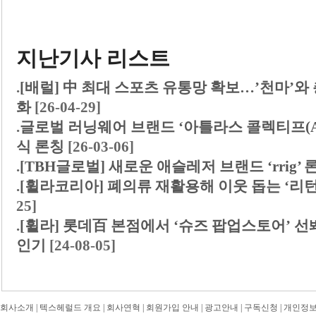
지난기사 리스트
.
[배럴] 中 최대 스포츠 유통망 확보…’천마’와
화
[26-04-29]
.
글로벌 러닝웨어 브랜드 ‘아틀라스 콜렉티프(ATL
식 론칭
[26-03-06]
.
[TBH글로벌] 새로운 애슬레저 브랜드 ‘rrig’
.
[휠라코리아] 폐의류 재활용해 이웃 돕는 ‘리턴
25]
.
[휠라] 롯데百 본점에서 ‘슈즈 팝업스토어’ 선봬
인기
[24-08-05]
회사소개
|
텍스헤럴드 개요
|
회사연혁
|
회원가입 안내
|
광고안내
|
구독신청
|
개인정