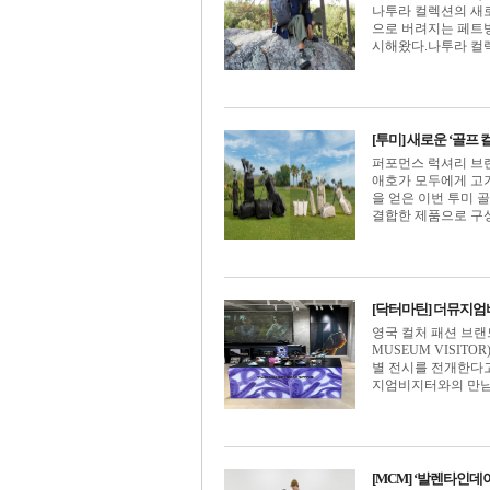
나투라 컬렉션의 새로
으로 버려지는 페트병
시해왔다.나투라 컬렉션
[투미] 새로운 ‘골프
퍼포먼스 럭셔리 브랜
애호가 모두에게 고기
을 얻은 이번 투미 
결합한 제품으로 구성해 
[닥터마틴] 더뮤지엄
영국 컬처 패션 브랜
MUSEUM VISIT
별 전시를 전개한다고 
지엄비지터와의 만남은 
[MCM] ‘발렌타인데