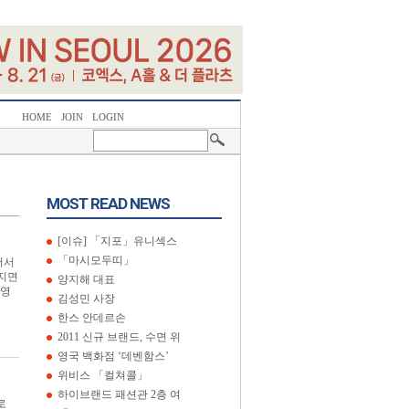
HOME
JOIN
LOGIN
MOST READ NEWS
[이슈] 「지포」유니섹스
「마시모두띠」
버서
커지면
양지해 대표
 영
김성민 사장
한스 안데르손
2011 신규 브랜드, 수면 위
영국 백화점 ‘데벤함스’
위비스 「컬쳐콜」
하이브랜드 패션관 2층 여
로