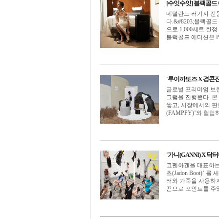
[수잇수잇] 블랙골드 
네덜란드 러기지 전
다.&#8203;블랙
으로 1,000세트 
블랙골드 에디션은 PUR
'루이까또즈 X 경콘진
글로벌 프리미엄 브
그램을 진행했다. 
쌓고, 시장에서의 판
(FAMPPY)’와 협업하
'가니(GANNI) X 
코펜하겐을 대표하는
츠(Jadon Boot
터와 가죽을 사용하
끈으로 포인트를 주었다.