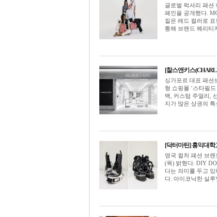
글로벌 럭셔리 패션 
페인을 공개했다. 
짙은 레드 컬러로 표
통해 브랜드 헤리티지를 
[찰스앤키스(CHARLE
싱가포르 대표 패션브랜
형 쇼핑몰 ‘스타필드
백, 커스텀 주얼리,
지가 많은 상권의 특성을
[닥터마틴] 홍익대학교
영국 컬처 패션 브랜
(목) 밝혔다. DI
다는 의미를 두고 있
다. 아이코닉한 실루엣들