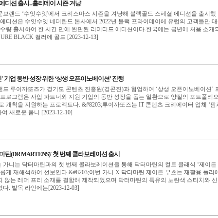
에디션 출시...홀리데이 시즌 겨냥
문브랜드 ‘수잇수잇'에서 크리스마스 시즌을 겨냥해 블랙골드 스페셜 에디션을 출시했
골드 에디션은 수잇수잇 네더란드 본사에서 2022년 블랙 프라이데이에 유럽의 고객들만 
한정 수량 출시하여 한 시간 만에 완판된 리미티드 에디션이다.한국에는 금년에 처음 소개
E BLACK 컬러에 골드 [2023-12-13]
' 기업 동반 성장 위한 ‘상생 오픈이노베이션’ 진행
랜드 루이까또즈가 경기도 콘텐츠 진흥원(경콘진)과 협업하여 ‘상생 오픈이노베이션’ 
본 프로그램은 사업 파트너와 지원 기업의 동반 성장을 돕는 일환으로 양질의 포트폴리
로 개척을 지원하는 프로젝트다. &#8203;루이까또즈는 IT 콘텐츠 크리에이터 업체 ‘팜
여 새로운 옴니 [2023-12-10]
닥터마틴(DR MARTENS)' 첫 번째 콜라보레이션 출시
 가니는 닥터마틴과의 첫 번째 콜라보레이션을 통해 닥터마틴의 컬트 클래식 ‘제이든
)’ 를 새롭게 재해석하여 선보인다.&#8203;이번 가니 X 닥터마틴 제이든 부츠는 재활용 폴
지 않는 레더 프리 소재를 결합해 제작되었으며 닥터마틴의 특유의 노란색 스티치와 
 발목 라인에는[2023-12-03]