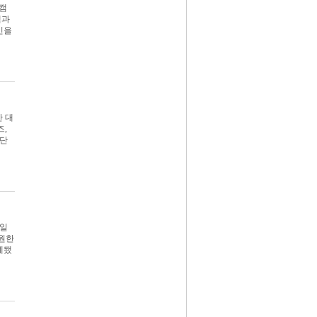
 캠
색과
인을
한 대
즈,
 단
1일
지원한
계됐