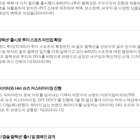
운 백팩 네 가지 컬러를 출시했다.&#8203;나투라 컬렉션은 수잇수잇의 친환경 제품
을 재활용하여 얻어진 rPET 소재로 제작되며 백팩, 보스턴백, 파우치 등 다양한 상품
의 백팩은 여성들[2024-03-06]
 컬렉션’ 출시로 투미 스포츠 라인업 확장
드 투미(TUMI)가 투미 스포츠의 확장판인 새 골프 컬렉션을 선보이며 골프 선수와 
능 럭셔리 골프 컬렉션 입지를 더욱 넓혀가고 있다.&#8203;스포츠에 대한 열정에서 
골프 컬렉션은 투미의 DNA를 바탕으로 브랜드의 상징인 내구성과 혁신적인 소재, 디
코스 안팎의 다[2024-03-06]
비지터와 1461 슈즈 커스터마이징 진행
드 닥터마틴이 옷에 아트를 담아내는 디렉터 박문수의 브랜드 더뮤지엄비지터(THE
OR)와 슈즈 커스터마이징 ‘DIY DOCS’를 진행해 2월 한 달간 홍대 라이브 하우스 매장에
13일(화) 밝혔다. 60년이 넘는 브랜드 헤리티지를 상징하는 닥터마틴 1461 슈즈와 
두 브랜드의 공통된 ‘자[2024-02-13]
이 캡슐 컬렉션’ 출시 및 캠페인 공개