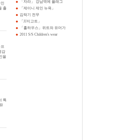
「자라」 강남역에 플래그
라인
을 출
「제이니 제인 뉴욕」
김락기 전무
「JJ지고트」
「홀하우스」위트와 유머가
2011 S/S Children's wear
골프
영감
자인을
서 특
더뮤