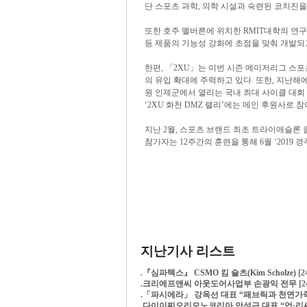
단 스포츠 과학, 의학 시설과 숙련된 코치진을
또한 호주 멜버른에 위치한 RMIT대학의 연
등 제품의 기능성 강화에 초점을 맞춰 개발되
한편, 「2XU」는 이번 시즌 메이저리그 스포
의 유입 확대에 주력하고 있다. 또한, 지난해
원 인제군에서 열리는 국내 최대 사이클 대회 
‘2XU 화천 DMZ 랠리’에는 메인 후원사
지난 2월, 스포츠 브랜드 최초 트라이애슬론 클래
참가자는 12주간의 훈련을 통해 6월 ‘201
지난기사 리스트
.
『심파텍스』 CSMO 킴 슐츠(Kim Scholze)
[2
.
크리에프앤씨 아웃도어사업부 손광익 전무
[2
.
「파시에라」 강옥선 대표 “패브릭과 천연가죽
.
다이이찌오리모노코리아 안석근 대표 “업·리