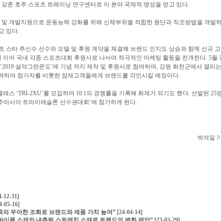
 갖춘 호주 스포츠 트레이닝 연구센터로 이 분야 국제적 명성을 얻고 있다.
구 및 개발지원으로 운동능력 강화를 위해 신체부위별 적합한 원단과 직조방법을 개발
고 있다.
츠 스타 추신수 선수와 모델 및 후원 계약을 체결해 브랜드 인지도 상승과 함께 신규 
에 이어 국내 각종 스포츠대회 후원사로 나서며 적극적인 마케팅 활동을 전개한다. 5월 
‘2019 설악그란폰도’에 기념 저지 제작 및 후원사로 참여하며, 강원 화천군에서 열리
로 참여하여 참가자를 비롯한 잠재고객들에게 브랜드를 각인시킬 예정이다.
스 ‘TRI-2XU’를 모집하여 10:1의 경쟁률을 기록해 화제가 되기도 했다. 선발된 25
9 경주아시아 트라이애슬론 선수권대회’에 참가하게 된다.
박석일 
4-12-31]
4-05-16]
의 우아한 조화로 브랜드와 제품 가치 높여”
[24-04-14]
싸이클 소재와 내추럴 스트레치 소재로 트렌드의 변화 제안”
[23-03-29]