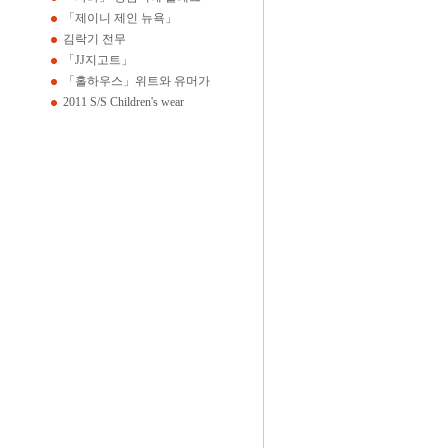
「제이니 제인 뉴욕」
김락기 전무
「JJ지고트」
「홀하우스」위트와 유머가
2011 S/S Children's wear