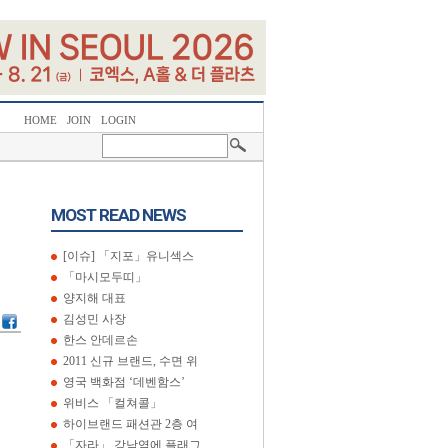
HOME
JOIN
LOGIN
MOST READ NEWS
[이슈] 「지포」유니섹스
「마시모두띠」
양지해 대표
김성민 사장
한스 안데르손
2011 신규 브랜드, 수면 위
영국 백화점 ‘데벤함스’
위비스 「컬쳐콜」
하이브랜드 패션관 2층 여
「자라」 강남역에 플래그