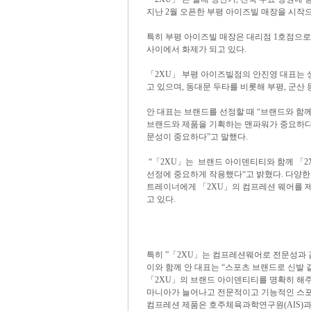
지난 2월 오픈한 부평 아이즈빌 매장을 시작으
특히 부평 아이즈빌 매장은 대리점 1호점으로
사이에서 화제가 되고 있다.
「2XU」 부평 아이즈빌점의 안진영 대표는
고 있으며, 동대문 두타를 비롯해 부평, 군산
안 대표는 브랜드를 선정할 때 “브랜드와 함
브랜드와 제품을 기획하는 맨파워가 중요하다
문성이 중요하다”고 말했다.
“「2XU」는 브랜드 아이덴티티와 함께 「2XU」
선정에 중요하게 작용했다“고 밝혔다. 다양한
트레이너에게 「2XU」의 컴프레션 웨어를 제
고 있다.
특히 ”「2XU」는 컴프레션웨어로 전문성과
이와 함께 안 대표는 “스포츠 브랜드로 신발
「2XU」의 브랜드 아이덴티티를 명확히 해주
마니아가 늘어나고 전문적이고 기능적인 스포츠
컴프레션 제품은 호주체육과학연구원(AIS)과 