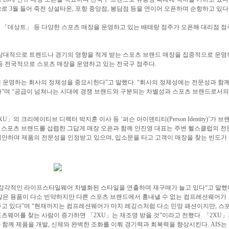
로 3월 들어 죽전 상설타운, 포항 중앙점, 봉담점 등을 연이어 오픈하며 순항하고 있다
 「데상트」 등 다양한 스포츠 매장을 운영하고 있는 배테랑 점주가 오픈해 대리점 점
 상대적으로 트렌드나 경기의 영향을 적게 받는 스포츠 브랜드 매장을 집중적으로 운영
 등 전국적으로 스포츠 매장을 운영하고 있는 전국구 점주다.
께 운영하는 회사의 정체성을 중요시한다”고 말했다. “회사의 정체성에는 전문성과 함
”며 “공급이 넘쳐나는 시대에 경쟁 브랜드와 구분되는 차별성과 스포츠 브랜드로서의
의 크리에이티브 디렉터 박지훈 이사 등 ‘퍼슨 아이덴티티(Person Identity)’가 브
 스포츠 브랜드를 섭렵한 그답게 매장 오픈과 함께 안진영 대표는 주변 헬스클럽의 전
안하며 제품의 전문성을 인정받고 있으며, 입소문을 타고 고객이 매장을 찾는 빈도가
 감각적인 라이프스타일웨어 차별화된 스타일을 연출하며 재구매가 늘고 있다“고 말했
 같은 용품이 다소 빈약하지만 다른 스포츠 브랜드에서 흉내낼 수 없는 컴프레션웨어가
고 있다”며 “현재까지는 컴프레션웨어가 마치 레깅스처럼 다소 민망 패션이지만, 스
웨어를 찾는 사람이 증가하면 「2XU」는 재조명 받을 것”이라고 전했다. 「2XU
함께 제품을 개발, 신체와 완벽한 조화를 이뤄 경기력과 회복력을 향상시킨다. AIS는