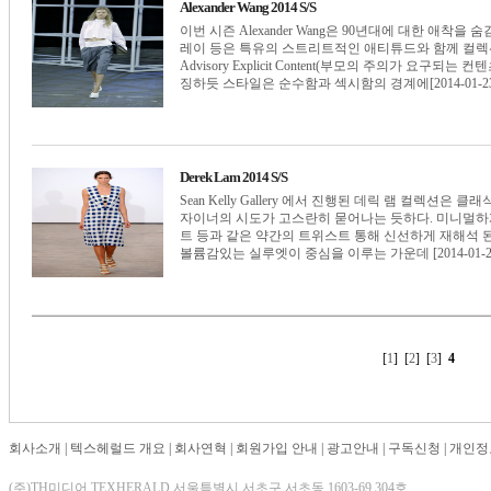
Alexander Wang 2014 S/S
이번 시즌 Alexander Wang은 90년대에 대한 애착
레이 등은 특유의 스트리트적인 애티튜드와 함께 컬렉션을 
Advisory Explicit Content(부모의 주의가 요
징하듯 스타일은 순수함과 섹시함의 경계에[2014-01-23
Derek Lam 2014 S/S
Sean Kelly Gallery 에서 진행된 데릭 램 컬렉
자이너의 시도가 고스란히 묻어나는 듯하다. 미니멀하
트 등과 같은 약간의 트위스트 통해 신선하게 재해석 
볼륨감있는 실루엣이 중심을 이루는 가운데 [2014-01-2
[
1
] [
2
] [
3
]
4
회사소개
|
텍스헤럴드 개요
|
회사연혁
|
회원가입 안내
|
광고안내
|
구독신청
|
개인정
(주)TH미디어 TEXHERALD 서울특별시 서초구 서초동 1603-69 304호