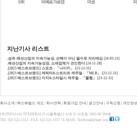
지난기사 리스트
.
섬유·패션산업의 지속가능성, 선택이 아닌 필수로 자리매김
[26-03-21]
.
패션산업의 지속가능성장, 소재업체가 견인한다
[24-11-28]
.
[2023 베스트브랜드] 스포츠 - 「나이키」
[23-12-31]
.
[2023 베스트브랜드] 캐릭터&스트리트 캐주얼 - 「MLB」
[23-12-31]
.
[2023 베스트브랜드] 이지&스타일시 캐주얼 - 「폴햄」
[23-12-31]
회사소개
|
텍스헤럴드 개요
|
회사연혁
|
회원가입 안내
|
광고안내
|
구독신청
|
개인정
(주)TH미디어 TEXHERALD 서울특별시 서초구 서초동 1603-69 304호
TEL: 02) 522-1313 / FAX: 02) 522-1337 / E-MAIL: TexHerald@nate.com