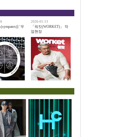
06
2026-01-13
ympatex)] ‘우
「워킷(WORKET)」 작
업현장