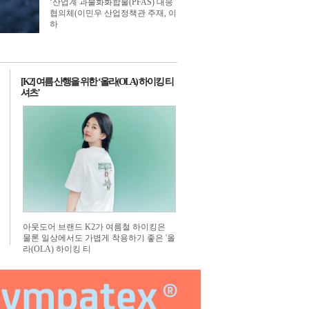
‘산업계 과불화화합물(PFAS) 대응
너
 배너
1번 배너
협의체(이민우 산업정책관 주재, 이
하
[K2] 여름 산행을 위한 ‘올라(OLA) 하이킹 티
셔츠’
아웃도어 브랜드 K2가 여름철 하이킹은
물론 일상에서도 가볍게 착용하기 좋은 '올
라(OLA) 하이킹 티