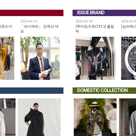
ISSUE BRAND
2024-04-14
2026-05-18
2026-03-
아웃도어
「파시에라」 강옥선 대
[투타임즈유(2XU)] 올림
[심파텍스(s
표
픽
DOMESTIC COLLECTION