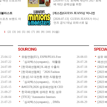
SOURCING
SPECIA
25-04-12
유럽연합(EU), ESPR/PEAS-Free
26-08-03
섬유·
24-07-22
「심파텍스(sympatex)」 재활용
26-07-28
패션산
24-07-09
[한국패션협회] K-패션 수출의
26-07-18
[202
24-07-07
[한국패션협회] 「2026 Fashion
26-07-09
[202
23-07-26
[효성] AI 대전환 위한 AI융합연
26-07-09
[202
23-07-18
「심파텍스(sympatex)」 지속가
26-07-09
[202
22-05-15
&#65378;2026 섬유패션업계 CEO
26-07-09
[202
21-09-27
한국패션협회 성래은 회장, 섬유
26-07-04
[202
21-08-04
[TTCE] ‘Automotive Interiors
26-07-04
[202
21-07-23
「심파텍스(sympatex)」, DMIx
26-06-29
[2023