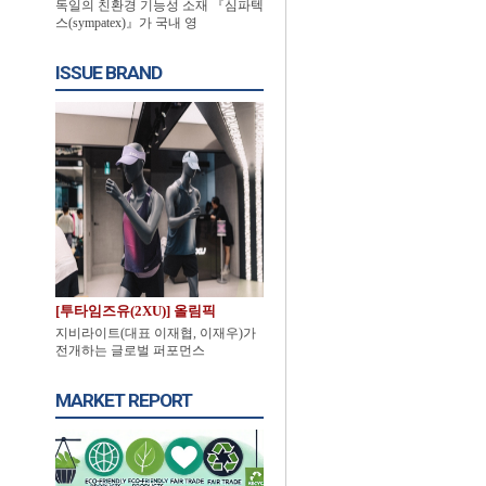
독일의 친환경 기능성 소재 『심파텍
스(sympatex)』가 국내 영
ISSUE BRAND
[투타임즈유(2XU)] 올림픽
지비라이트(대표 이재협, 이재우)가
전개하는 글로벌 퍼포먼스
MARKET REPORT