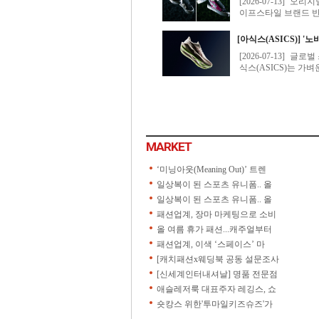
MARKET
‘미닝아웃(Meaning Out)’ 트렌
일상복이 된 스포츠 유니폼.. 올
일상복이 된 스포츠 유니폼.. 올
패션업계, 장마 마케팅으로 소비
올 여름 휴가 패션...캐주얼부터
패션업계, 이색 ‘스페이스’ 마
[캐치패션x웨딩북 공동 설문조사
[신세계인터내셔날] 명품 전문점
애슬레저룩 대표주자 레깅스, 쇼
숏캉스 위한'투마일키즈슈즈'가