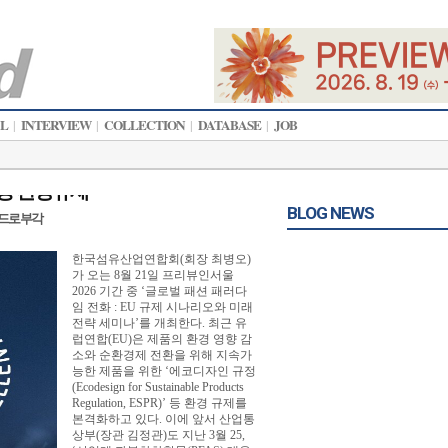
AL
INTERVIEW
COLLECTION
DATABASE
JOB
|
|
|
|
ee 등 환경규제
BLOG NEWS
 카드로 부각
한국섬유산업연합회(회장 최병오)
가 오는 8월 21일 프리뷰인서울
2026 기간 중 ‘글로벌 패션 패러다
임 전화 : EU 규제 시나리오와 미래
전략 세미나’를 개최한다. 최근 유
럽연합(EU)은 제품의 환경 영향 감
소와 순환경제 전환을 위해 지속가
능한 제품을 위한 ‘에코디자인 규정
(Ecodesign for Sustainable Products
Regulation, ESPR)’ 등 환경 규제를
본격화하고 있다. 이에 앞서 산업통
상부(장관 김정관)도 지난 3월 25,