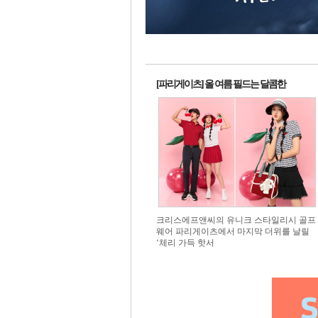
1번 배
1번
[파리게이츠] 올 여름 필드는 달콤한
크리스에프앤씨의 유니크 스타일리시 골프
웨어 파리게이츠에서 마지막 더위를 날릴
‘체리 가득 핫서