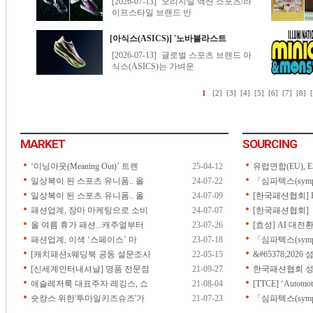
MARKET
SOURCING
‘미닝아웃(Meaning Out)’ 트렌
25-04-12
유럽연합(EU), ES
일상복이 된 스포츠 유니폼.. 올
24-07-22
「심파텍스(symp
일상복이 된 스포츠 유니폼.. 올
24-07-09
[한국패션협회] 
패션업계, 장마 마케팅으로 소비
24-07-07
[한국패션협회] 「2
올 여름 휴가 패션...캐주얼부터
23-07-26
[효성] AI 대전
패션업계, 이색 ‘스페이스’ 마
23-07-18
「심파텍스(symp
[캐치패션x웨딩북 공동 설문조사
22-05-15
&#65378;202
[신세계인터내셔날] 명품 전문점
21-09-27
한국패션협회 성
애슬레저룩 대표주자 레깅스, 쇼
21-08-04
[TTCE] ‘Automoti
숏캉스 위한'투마일키즈슈즈'가
21-07-23
「심파텍스(sympa