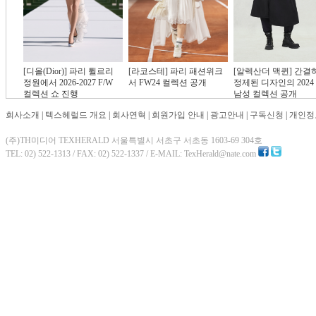
[디올(Dior)] 파리 튈르리
[라코스테] 파리 패션위크
[알렉산더 맥퀸] 간결
정원에서 2026-2027 F/W
서 FW24 컬렉션 공개
정제된 디자인의 2024 
컬렉션 쇼 진행
남성 컬렉션 공개
회사소개
|
텍스헤럴드 개요
|
회사연혁
|
회원가입 안내
|
광고안내
|
구독신청
|
개인정
(주)TH미디어 TEXHERALD 서울특별시 서초구 서초동 1603-69 304호
TEL: 02) 522-1313 / FAX: 02) 522-1337 / E-MAIL: TexHerald@nate.com