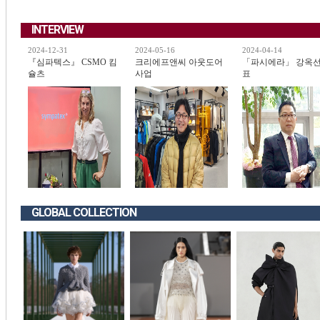
INTERVIEW
2024-12-31
2024-05-16
2024-04-14
『심파텍스』 CSMO 킴
크리에프앤씨 아웃도어
「파시에라」 강옥선
슐츠
사업
표
GLOBAL COLLECTION