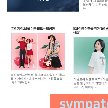
‘산업계 과불화화합물
1번 배너
1번 배너
1번 배너
협의체(이민우 산업
하
[파리게이츠] 올 여름 필드는 달콤한
[K2] 여름 산행을 위한 ‘올라(
셔츠’
크리스에프앤씨의 유니크 스타일리시 골프
웨어 파리게이츠에서 마지막 더위를 날릴
아웃도어 브랜드 K2가 여
‘체리 가득 핫서
물론 일상에서도 가볍게 착
라(OLA) 하이킹 티