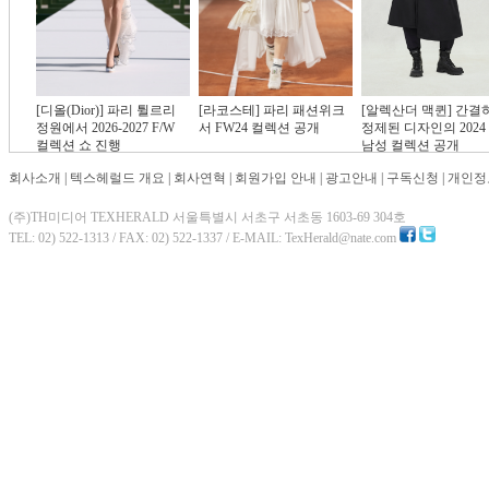
[디올(Dior)] 파리 튈르리
[라코스테] 파리 패션위크
[알렉산더 맥퀸] 간결
정원에서 2026-2027 F/W
서 FW24 컬렉션 공개
정제된 디자인의 2024 
컬렉션 쇼 진행
남성 컬렉션 공개
회사소개
|
텍스헤럴드 개요
|
회사연혁
|
회원가입 안내
|
광고안내
|
구독신청
|
개인정
(주)TH미디어 TEXHERALD 서울특별시 서초구 서초동 1603-69 304호
TEL: 02) 522-1313 / FAX: 02) 522-1337 / E-MAIL: TexHerald@nate.com