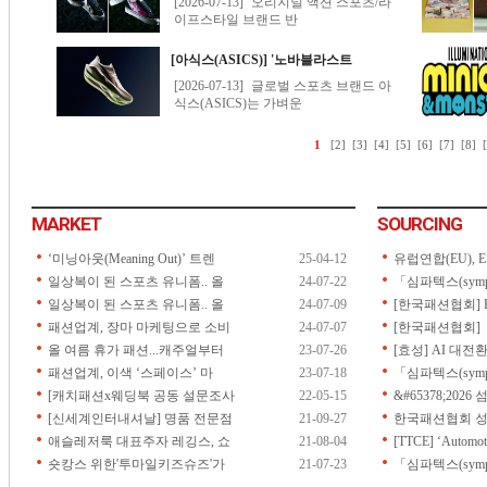
MARKET
SOURCING
‘미닝아웃(Meaning Out)’ 트렌
25-04-12
유럽연합(EU), ES
일상복이 된 스포츠 유니폼.. 올
24-07-22
「심파텍스(symp
일상복이 된 스포츠 유니폼.. 올
24-07-09
[한국패션협회] 
패션업계, 장마 마케팅으로 소비
24-07-07
[한국패션협회] 「2
올 여름 휴가 패션...캐주얼부터
23-07-26
[효성] AI 대전
패션업계, 이색 ‘스페이스’ 마
23-07-18
「심파텍스(symp
[캐치패션x웨딩북 공동 설문조사
22-05-15
&#65378;202
[신세계인터내셔날] 명품 전문점
21-09-27
한국패션협회 성
애슬레저룩 대표주자 레깅스, 쇼
21-08-04
[TTCE] ‘Automoti
숏캉스 위한'투마일키즈슈즈'가
21-07-23
「심파텍스(sympa