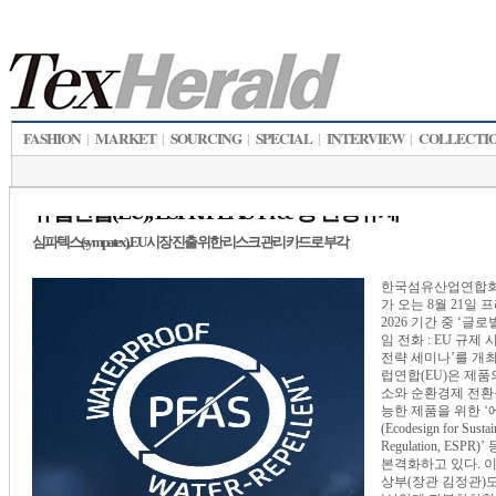
FASHION
MARKET
SOURCING
SPECIAL
INTERVIEW
COLLECTI
|
|
|
|
|
유럽연합(EU), ESPR/PEAS-Free 등 환경규제
심파텍스(sympatex), EU 시장 진출 위한 리스크 관리 카드로 부각
한국섬유산업연합회
가 오는 8월 21일
2026 기간 중 ‘글
임 전화 : EU 규제
전략 세미나’를 개최
럽연합(EU)은 제품
소와 순환경제 전환
능한 제품을 위한 
(Ecodesign for Sustai
Regulation, ESPR
본격화하고 있다. 
상부(장관 김정관)도 