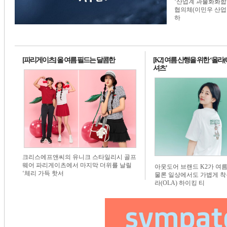
‘산업계 과불화화합물
1번 배너
1번 배너
1번 배너
협의체(이민우 산업
하
[파리게이츠] 올 여름 필드는 달콤한
[K2] 여름 산행을 위한 ‘올라(
셔츠’
크리스에프앤씨의 유니크 스타일리시 골프
웨어 파리게이츠에서 마지막 더위를 날릴
아웃도어 브랜드 K2가 여
‘체리 가득 핫서
물론 일상에서도 가볍게 착
라(OLA) 하이킹 티