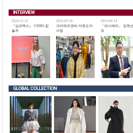
INTERVIEW
2024-12-31
2024-05-16
2024-04-14
『심파텍스』 CSMO 킴
크리에프앤씨 아웃도어
「파시에라」 강옥선
슐츠
사업
표
GLOBAL COLLECTION