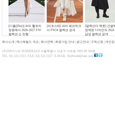
[디올(Dior)] 파리 튈르리
[라코스테] 파리 패션위크
[알렉산더 맥퀸] 간결
정원에서 2026-2027 F/W
서 FW24 컬렉션 공개
정제된 디자인의 2024 
컬렉션 쇼 진행
남성 컬렉션 공개
회사소개
|
텍스헤럴드 개요
|
회사연혁
|
회원가입 안내
|
광고안내
|
구독신청
|
개인정
(주)TH미디어 TEXHERALD 서울특별시 서초구 서초동 1603-69 304호
TEL: 02) 522-1313 / FAX: 02) 522-1337 / E-MAIL: TexHerald@nate.com