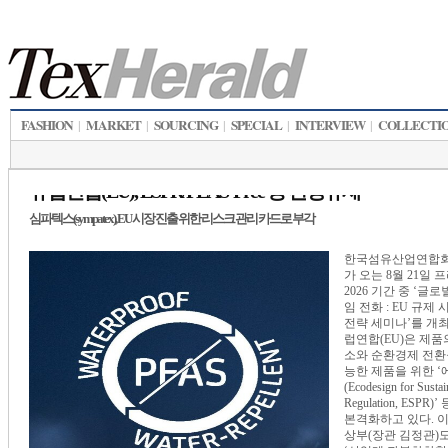
FASHION
MARKET
SOURCING
SPECIAL
INTERVIEW
COLLECTI
|
|
|
|
|
「심파텍스(sympatex)」 재활용 고려한 친
섬유/패션산업의 순환경제 위한 친환경 디자인 7가지 원칙 제안
유럽연합(EU)를 중
아웃도어 산업에 
일고 있다. &#8203
그린딜’의 일환으로
‘EU 섬유전략’을 
려한 친환경 디자인
체인저로 판도를 바
하고 있다. ‘EU 
패션에 대한 강력한
표하고 2030년까지
업을 구축하는 것을
다. 이를 위해 기후