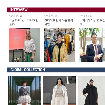
INTERVIEW
2024-12-31
2024-05-16
2024-04-14
『심파텍스』 CSMO 킴
크리에프앤씨 아웃도어
「파시에라」 강옥선
슐츠
사업
표
GLOBAL COLLECTION