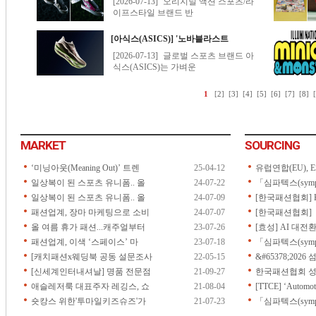
MARKET
SOURCING
‘미닝아웃(Meaning Out)’ 트렌
25-04-12
유럽연합(EU), ES
일상복이 된 스포츠 유니폼.. 올
24-07-22
「심파텍스(symp
일상복이 된 스포츠 유니폼.. 올
24-07-09
[한국패션협회] 
패션업계, 장마 마케팅으로 소비
24-07-07
[한국패션협회] 「2
올 여름 휴가 패션...캐주얼부터
23-07-26
[효성] AI 대전
패션업계, 이색 ‘스페이스’ 마
23-07-18
「심파텍스(symp
[캐치패션x웨딩북 공동 설문조사
22-05-15
&#65378;202
[신세계인터내셔날] 명품 전문점
21-09-27
한국패션협회 성
애슬레저룩 대표주자 레깅스, 쇼
21-08-04
[TTCE] ‘Automoti
숏캉스 위한'투마일키즈슈즈'가
21-07-23
「심파텍스(sympa