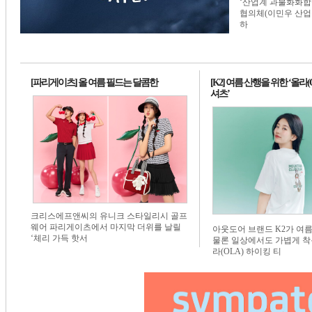
환 경제로 전환하는
1번 배너
1번 배너
1번 배너
것이며, 이를 통해 
구
[파리게이츠] 올 여름 필드는 달콤한
[K2] 여름 산행을 위한 ‘올라(
셔츠’
크리스에프앤씨의 유니크 스타일리시 골프
웨어 파리게이츠에서 마지막 더위를 날릴
아웃도어 브랜드 K2가 여
‘체리 가득 핫서
물론 일상에서도 가볍게 착
라(OLA) 하이킹 티